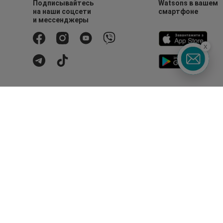
Подписывайтесь
Watsons в вашем
на наши соцсети
смартфоне
и мессенджеры
x