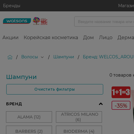
Бренды
Магаз
Акции
Корейская косметика
Дом
Лицо
Дерма
Волосы
Шампуни
Бренд: WELCOS_AROU
/
/
/
0
товаров 
Шампуни
Очистить фильтры
-35%