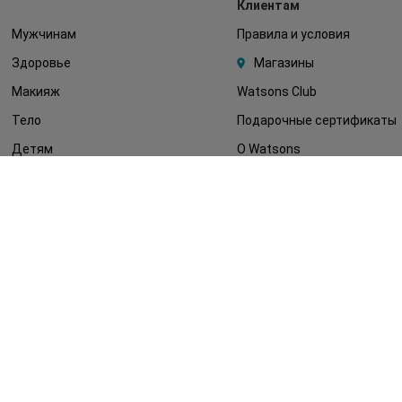
Клиентам
Мужчинам
Правила и условия
Здоровье
Магазины
Макияж
Watsons Club
Тело
Подарочные сертификаты
Детям
О Watsons
Волосы
Карьера в Watsons
Дерматокосметика
Контакты
Блог
Оплата и доставка
FAQ
Политика
конфиденциальности
Публичная оферта
СМИ о нас