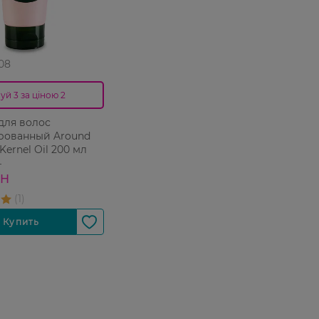
 08
уй 3 за ціною 2
для волос
ованный Around
Kernel Oil 200 мл
Н
РН