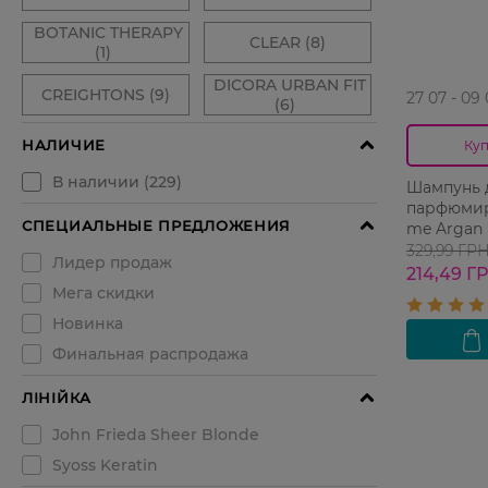
27 07 - 09
Куп
Шампунь 
парфюмир
me Argan 
329,99 ГР
214,49 Г