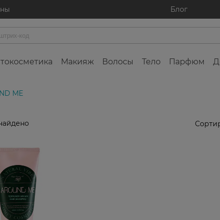
ины
Блог
токосметика
Макияж
Волосы
Тело
Парфюм
Д
ND ME
найдено
Сортир