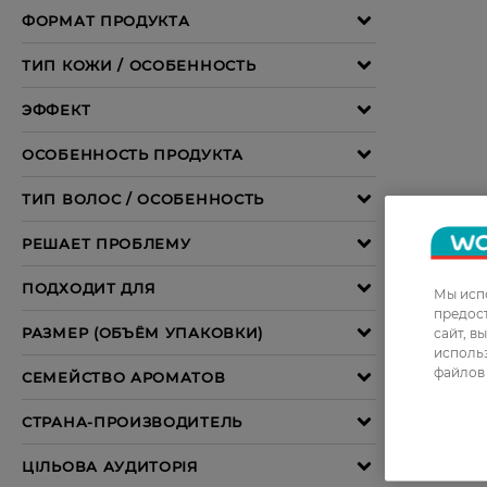
Мы испо
предос
сайт, в
использ
файлов 