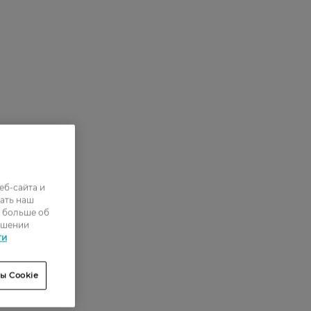
еб-сайта и
ать наш
ь больше об
ошении
ти
ы Cookie