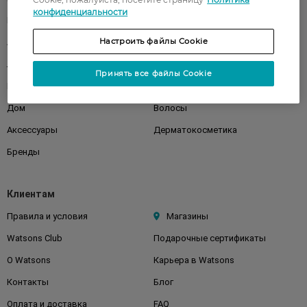
конфиденциальности
Парфюмерия
Здоровье
Настроить файлы Cookie
Акции
Макияж
Лицо
Тело
Принять все файлы Cookie
Подарки
Детям
Дом
Волосы
Аксессуары
Дерматокосметика
Бренды
Клиентам
Правила и условия
Магазины
Watsons Club
Подарочные сертификаты
О Watsons
Карьера в Watsons
Контакты
Блог
Оплата и доставка
FAQ