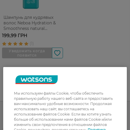
Шампунь для кудрявых
волос Neboa Hydration &
Smoothness natural
разглаживающий 300 мл
199,99 ГРН
Мы используем файлы Cookie, чтобы обеспечить
UA
RU
правильную работу нашего веб-сайта и предоставить
вам максимально удобные возможности. Продолжая
использовать наш сайт, вы соглашаетесь на
использование файлов Cookie. Если вы хотите узнать
больше об использовании нами файлов Cookie и/или
Каталог
изменить свои предпочтения в отношении файлов
Корейская косметика
Мужчинам
Cookie, пожалуйста, посетите страницу
Политика