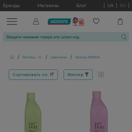
Бренды
Магазины
Блог
UA
RU
/
/
/
Волосы
Шампуни
Бренд: NEBOA
Сортировать по:
Фильтр