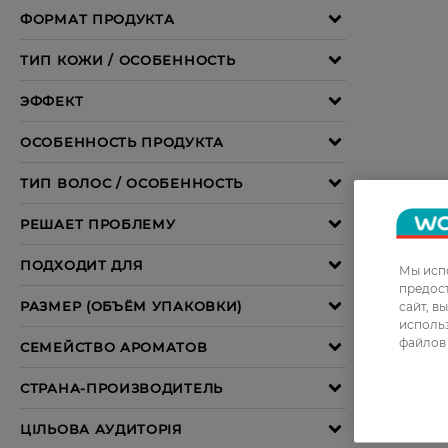
Мы испо
предос
сайт, в
использ
файлов 