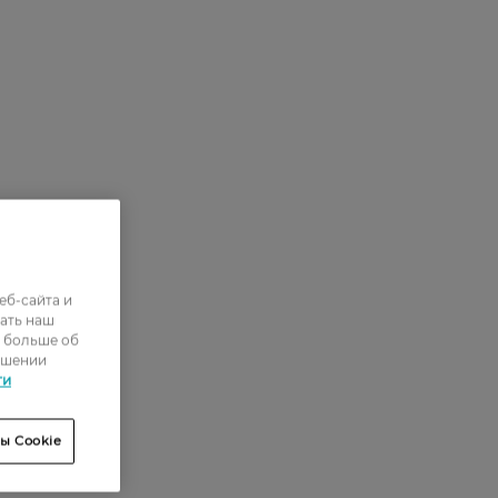
еб-сайта и
ать наш
ь больше об
ошении
ти
ы Cookie