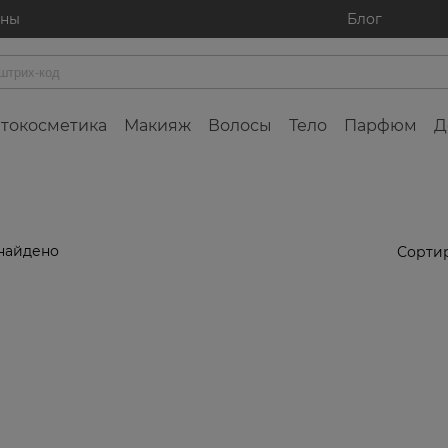
ины
Блог
токосметика
Макияж
Волосы
Тело
Парфюм
Д
найдено
Сортир