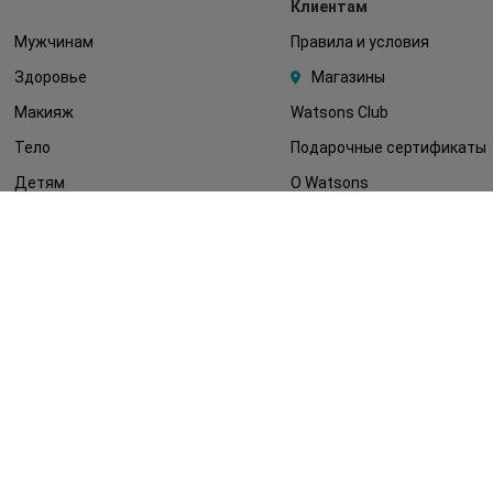
Клиентам
Мужчинам
Правила и условия
Здоровье
Магазины
Макияж
Watsons Club
Тело
Подарочные сертификаты
Детям
О Watsons
Волосы
Карьера в Watsons
Дерматокосметика
Контакты
Блог
Оплата и доставка
FAQ
Политика
конфиденциальности
Публичная оферта
СМИ о нас