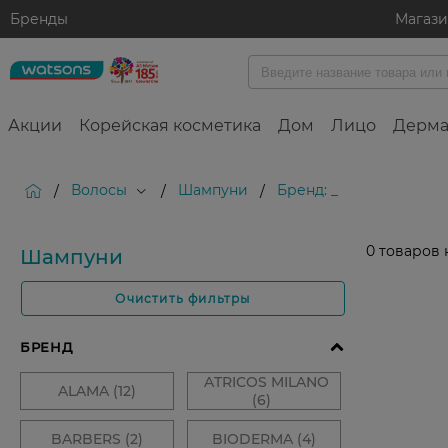
Бренды
Магаз
Акции
Корейская косметика
Дом
Лицо
Дерма
Волосы
Шампуни
Бренд: _
/
/
/
0
товаров 
Шампуни
Очистить фильтры