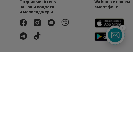
Подписывайтесь
Watsons в вашем
на наши соцсети
смартфоне
и мессенджеры
x