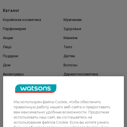
Каталог
Корейская косметика
Мужчинам
Парфюмерия
Здоровье
Акции
Макияж
Лицо
Тело
Подарки
Детям
Дом
Волосы
Аксессуары
Дерматокосметика
Бренды
Клиентам
Мы используем файлы Cookie, чтобы обеспечить
правильную работу нашего веб-сайта и предоставить
Правила и условия
Магазины
вам максимально удобные возможности. Продолжая
использовать наш сайт, вы соглашаетесь на
Watsons Club
Подарочные сертификаты
использование файлов Cookie. Если вы хотите узнать