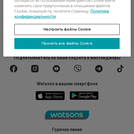
больше об использовании нами файлов Cookie и/или
О Watsons
Карьера в Watsons
изменить свои предпочтения в отношении файлов
Контакты
Блог
Cookie, пожалуйста, посетите страницу
Политика
конфиденциальности
Оплата и доставка
FAQ
Настроить файлы Cookie
Политика конфиденциальности
Публичная оферта
СМИ о нас
Возврат заказа
Принять все файлы Cookie
Подписывайтесь
на наши соцсети
и мессенджеры
Watsons в вашем смартфоне
Горячая линия