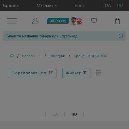
Бренды
Магазины
Блог
UA
RU
/
/
/
Волосы
Шампуни
Бренд: FITODOCTOR
Сортировать по:
Фильтр
UA
RU