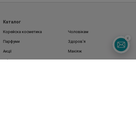
Каталог
Корейска косметика
Чоловікам
x
Парфуми
Здоров'я
Акції
Макіяж
Обличчя
Тіло
Подарунки
Діти
Дім
Волосся
Аксесуари
Дерматокосметика
Бренди
Клієнтам
Правила та умови
Магазини