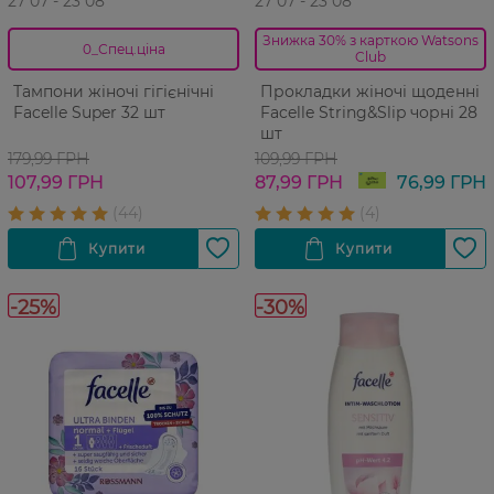
27 07 - 23 08
27 07 - 23 08
Знижка 30% з карткою Watsons
0_Спец.ціна
Club
Тампони жіночі гігієнічні
Прокладки жіночі щоденні
Facelle Super 32 шт
Facelle String&Slip чорні 28
шт
179,99 ГРН
109,99 ГРН
107,99 ГРН
87,99 ГРН
76,99 ГРН
-25%
-30%