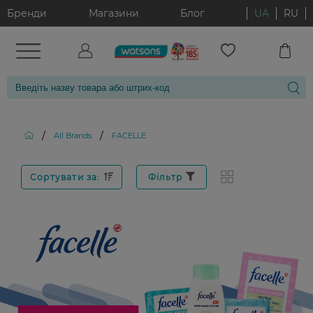
Бренди
Магазини
Блог
UA
RU
/
/
All Brands
FACELLE
Сортувати за:
Фільтр