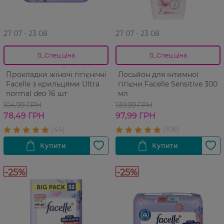
27 07 - 23 08
27 07 - 23 08
0_Спец.ціна
0_Спец.ціна
Прокладки жіночі гігієнічні
Лосьйон для інтимної
Facelle з крильцями Ultra
гігієни Facelle Sensitive 300
normal deo 16 шт
мл
104,99 ГРН
139,99 ГРН
78,49 ГРН
97,99 ГРН
-25%
-25%