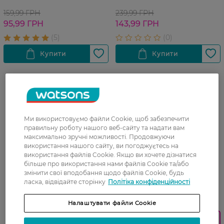
159,99 ГРН
239,99 ГРН
95,99 ГРН
143,99 ГРН
Фінальний
розпродаж
-20%
Ми використовуємо файли Cookie, щоб забезпечити
правильну роботу нашого веб-сайту та надати вам
максимально зручні можливості. Продовжуючи
використання нашого сайту, ви погоджуєтесь на
використання файлів Cookie. Якщо ви хочете дізнатися
більше про використання нами файлів Cookie та/або
змінити свої вподобання щодо файлів Cookie, будь
ласка, відвідайте сторінку
Політіка конфіденційності
27 07 - 23 08
Налаштувати файли Cookie
Знижка 30% з карткою Watsons
Прокладки гігієнічні Facelle
Club