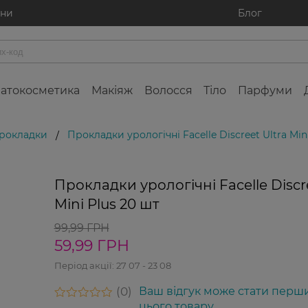
ини
Блог
атокосметика
Макіяж
Волосся
Тіло
Парфуми
прокладки
Прокладки урологічні Facelle Discreet Ultra Min
/
0%
Прокладки урологічні Facelle Discre
Лід
прода
Mini Plus 20 шт
99,99 ГРН
59,99 ГРН
Період акції:
27 07 - 23 08
0
Ваш відгук може стати перш
цього товару