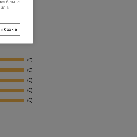
ися більше
айлів
и Cookie
0
0
0
0
0