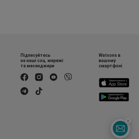
Підписуйтесь
Watsons в
на наші соц. мережі
вашому
та месенджери
смартфоні
x