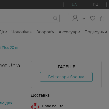
UA
RU
Діти
Чоловікам
Здоров'я
Аксесуари
Подарунки
i Plus 20 шт
et Ultra
FACELLE
ер
жів
Всі товари бренда
Доставка
им для
Нова пошта