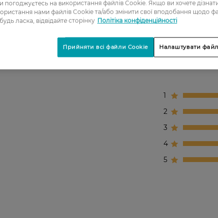
ви погоджуєтесь на використання файлів Cookie. Якщо ви хочете дізнат
ористання нами файлів Cookie та/або змінити свої вподобання щодо ф
 будь ласка, відвідайте сторінку
Політіка конфіденційності
Прийняти всі файли Cookie
Налаштувати файл
1
2
3
4
5