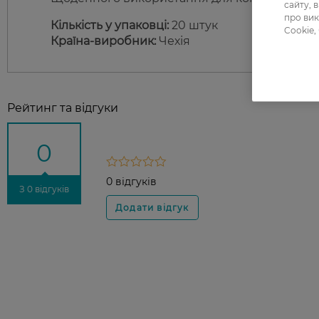
сайту, 
про вик
Кількість у упаковці:
20 штук
Cookie,
Країна-виробник:
Чехія
Рейтинг та відгуки
0
0 відгуків
З 0 відгуків