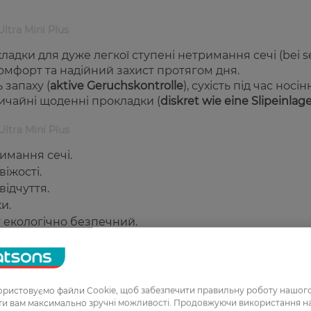
Ultra Mini Plus
кладки для дуже легкої ступені нетримання сечі (
bei s
омфорт та надійний захист протягом дня.
запаху (
aktive Geruchskontrolle
), сухість під час носін
звичайні щоденні прокладки (
diskret wie eine Slipeinlag
Ultra Mini Plus
имання сечі.
іжості.
відчуття.
и.
 екологічно безпечний.
ристовуємо файли Cookie, щоб забезпечити правильну роботу нашого
чі, які шукають надійний та дискретний захист.
ати вам максимально зручні можливості. Продовжуючи використання 
гієни.