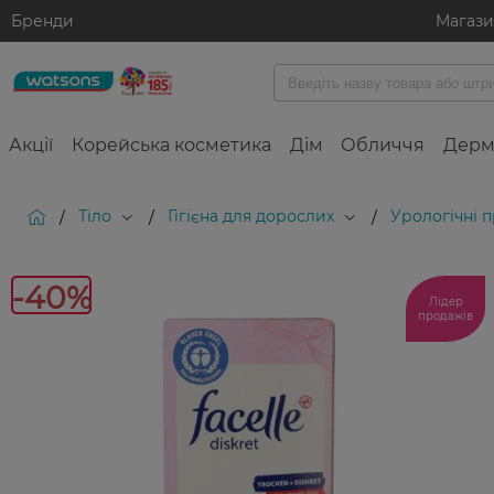
Бренди
Магаз
Акції
Корейська косметика
Дім
Обличчя
Дерм
Тіло
Гігієна для дорослих
Урологічні 
/
/
/
-4
-40%
Лідер
продажів