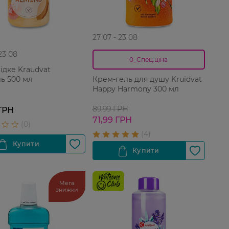
27 07 - 23 08
 23 08
0_Спец.ціна
ідке Kraudvat
ь 500 мл
Крем-гель для душу Kruidvat
Happy Harmony 300 мл
89,99 ГРН
ГРН
71,99 ГРН
Мега
знижки