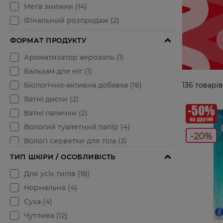
136
товарів
-20%