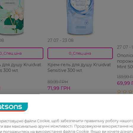
08
27 07 - 23 08
27 07 -
0_Спец.ціна
0_Спец.ціна
Ополіс
порожн
 для душу Kruidvat
Крем-гель для душу Kruidvat
Mint 5
us 300 мл
Sensitive 300 мл
139,99 
89,99 ГРН
69,99 
Н
71,99 ГРН
ристовуємо файли Cookie, щоб забезпечити правильну роботу нашого
ати вам максимально зручні можливості. Продовжуючи використання 
ви погоджуєтесь на використання файлів Cookie. Якщо ви хочете дізнат