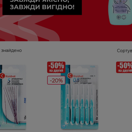
 знайдено
Сортув
-20%