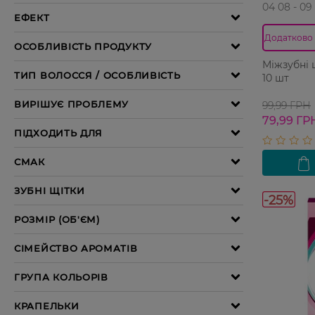
04 08 - 09
Додатково 
Міжзубні 
10 шт
99,99 ГРН
79,99 ГР
-25%