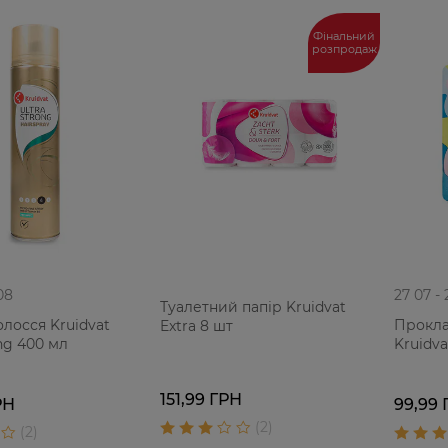
Фінальний
розпродаж
08
27 07 -
Туалетний папір Kruidvat
олосся Kruidvat
Проклад
Extra 8 шт
ong 400 мл
Kruidva
151,99 ГРН
РН
99,99 