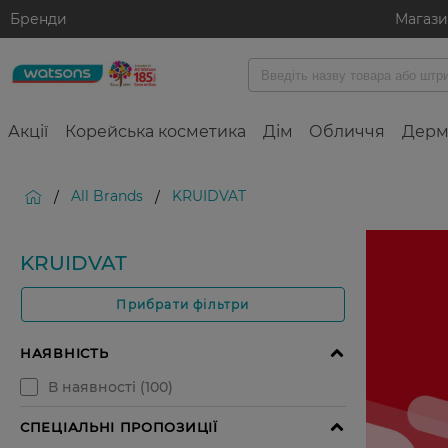
Бренди
Магаз
Акції
Корейська косметика
Дім
Обличчя
Дерм
All Brands
KRUIDVAT
/
/
KRUIDVAT
Прибрати фільтри