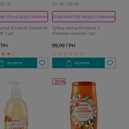
 09 08
04 08 - 09 08
во 50% на другу одиницю
Додатково 50% на другу одиницю
ітка Kruidvat Sensitive
Зубна нитка Kruidvat з
ft 1 шт
м'ятним смаком 1 шт
ГРН
99,99 ГРН
-20%