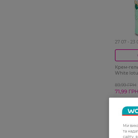
27 07 - 23 
Крем-гель
White lot
89,99 ГРН
71,99 ГР
Ми вико
-20%
та над
сайту, 