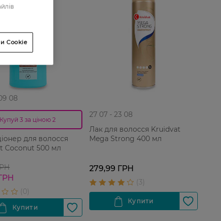
айлів
и Cookie
 09 08
27 07 - 23 08
Купуй 3 за ціною 2
Лак для волосся Kruidvat
Mega Strong 400 мл
іонер для волосся
at Coconut 500 мл
ГРН
279,99 ГРН
 ГРН