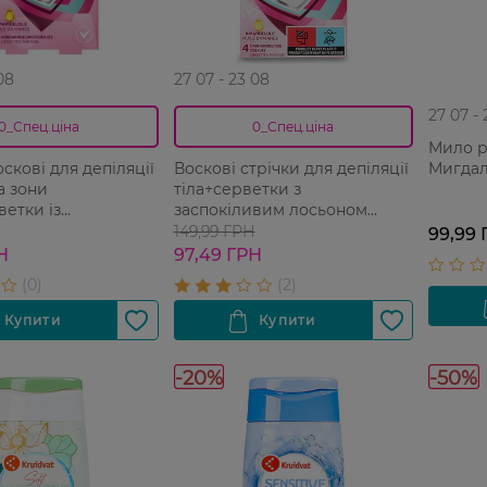
08
27 07 - 23 08
27 07 -
0_Спец.ціна
0_Спец.ціна
Мило р
Мигдал
скові для депіляції
Воскові стрічки для депіляції
а зони
тіла+серветки з
ветки із
заспокіливим лосьоном
ливим лосьйоном
Kruidvat 20+4 шт
149,99 ГРН
99,99 
0 шт
Н
97,49 ГРН
-20%
-50%