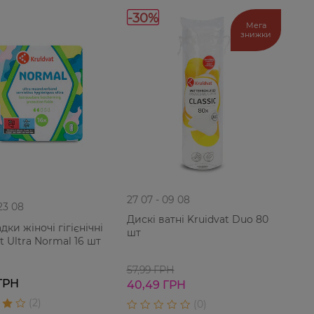
-30%
Мега
знижки
27 07 - 09 08
 23 08
Дискі ватні Kruidvat Duo 80
ки жіночі гігієнічні
шт
t Ultra Normal 16 шт
57,99 ГРН
ГРН
40,49 ГРН