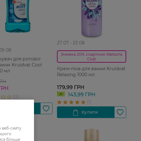
27 07 - 23 08
 09 08
Знижка 20% з карткою Watsons
кувач для ротової
Club
ини Kruidvat Cool
Крем-піна для ванни Kruidvat
00 мл
Relaxing 1000 мл
ГРН
179,99 ГРН
ГРН
143,99 ГРН
 веб-сайту
нашого
ися більше