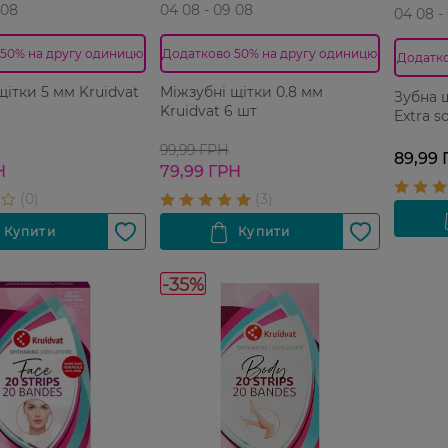
 08
04 08 - 09 08
04 08 -
50% на другу одиницю
Додатково 50% на другу одиницю
Додатко
щітки 5 мм Kruidvat
Міжзубні щітки 0.8 мм
Зубна щ
Kruidvat 6 шт
Extra so
99,99 ГРН
89,99 
Н
79,99 ГРН
-35%