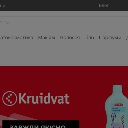
ини
Блог
атокосметика
Макіяж
Волосся
Тіло
Парфуми