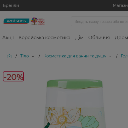
Бренди
Магаз
Акції
Корейська косметика
Дім
Обличчя
Дерм
Тіло
Косметика для ванни та душу
Гел
/
/
/
-20%