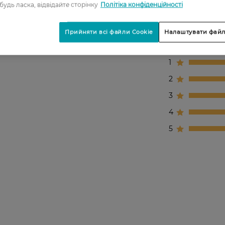
 будь ласка, відвідайте сторінку
Політіка конфіденційності
Прийняти всі файли Cookie
Налаштувати файл
1
2
3
4
5