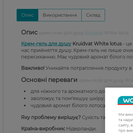
Опис
Використання
Склад
Опис
крем-гелю для душу
Kruidvat
White lotus
Крем-гель для душу
Kruidvat White lotus
- це
час прийняття душу. Крем-гель не лише очищу
пересиханню. Має чудовий аромат білого лот
Важливо!
Уникайте потрапляння продукту в о
Основні переваги
крем-гелю для душу Krui
для ніжного та ароматного догляду за шк
зволожує та пом'якшує шкіру;
чудовий аромат білого лотоса.
Ми вико
Яку проблему вирішує?
Сухість та стягнутіс
та над
сайту, 
Країна-виробник:
Нідерланди.
про вик