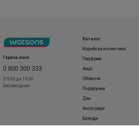
Каталог
Корейска косметика
Гаряча лінія
Парфуми
0 800 300 333
Акції
Обличчя
З 9:00 до 19:00
Без вихідних
Подарунки
Дім
Аксесуари
Бренди