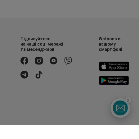
Підписуйтесь
Watsons в
на наші соц. мережі
вашому
та месенджери
смартфоні
x