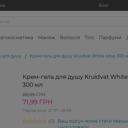
ини
Блог
атокосметика
Макіяж
Волосся
Тіло
Парфуми
і для душу
Крем-гель для душу Kruidvat White lotus 300 
/
-20%
Крем-гель для душу Kruidvat White 
300 мл
89,99 ГРН
71,99 ГРН
Період акції:
27 07 - 23 08
0
Ваш відгук може стати перш
цього товару