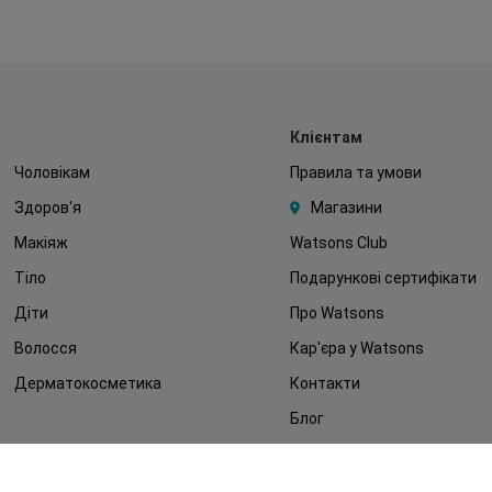
Клієнтам
Чоловікам
Правила та умови
Здоров'я
Магазини
Макіяж
Watsons Club
Тіло
Подарункові сертифікати
Діти
Про Watsons
Волосся
Кар'єра у Watsons
Дерматокосметика
Контакти
Блог
Оплата та доставка
FAQ