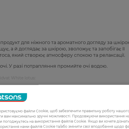
 продукт для ніжного та ароматного догляду за шкіро
є, а й доглядає за шкірою, зволожує та запобігає її
оса, який створює атмосферу спокою та релаксації.
чі. У разі потрапляння промийте очі водою.
dvat White lotus:
ірою;
ристовуємо файли Cookie, щоб забезпечити правильну роботу нашого
ть шкіри після прийняття душу.
ати вам максимально зручні можливості. Продовжуючи використання 
ви погоджуєтесь на використання файлів Cookie. Якщо ви хочете дізнат
ористання нами файлів Cookie та/або змінити свої вподобання щодо ф