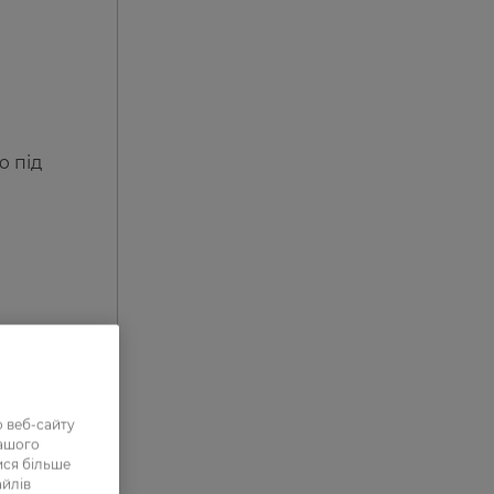
ю під
 веб-сайту
нашого
ися більше
айлів