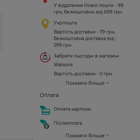
У відділення Нової пошти - 99
грн, безкоштовно від 699 грн
Укрпошта
Вартість доставки - 79 грн,
безкоштовна доставка від -
599 грн
Забрати сьогодні в магазині
Watsons
Вартість доставки - 0 грн
Вартість доставки - 99 грн, безкоштовна доставка від - 699 грн
Доставка кур'єром нової пошти
Вартість доставки - 150 грн (до парадного)
Показати більше
Оплата
Оплата карткою
Післяоплата
Показати більше