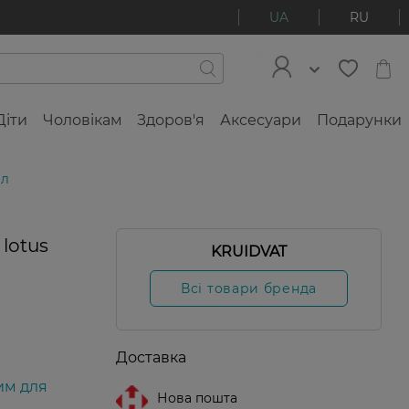
UA
RU
Діти
Чоловікам
Здоров'я
Аксесуари
Подарунки
мл
-20%
lotus
KRUIDVAT
Всі товари бренда
Доставка
им для
Нова пошта