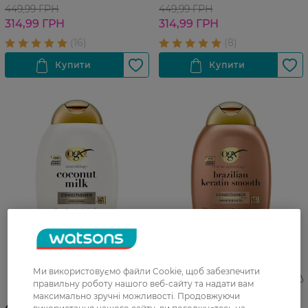
449,99 ГРН
449,99 ГРН
314,99 ГРН
314,99 ГРН
Кондиціонер для волосся
Кондиціонер для волосся
Ми використовуємо файли Cookie, щоб забезпечити
Ogx Coconut Milk
Ogx Brazilian Keratin Therapy
правильну роботу нашого веб-сайту та надати вам
Живильний 385 мл
Розгладжувальний 385 мл
максимально зручні можливості. Продовжуючи
449,99 ГРН
449,99 ГРН