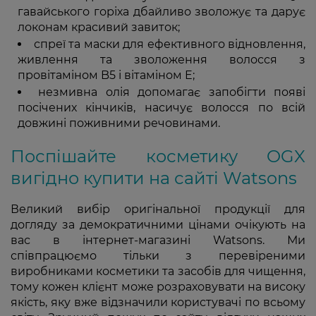
гавайського горіха дбайливо зволожує та дарує
локонам красивий завиток;
спреї та маски для ефективного відновлення,
живлення та зволоження волосся з
провітаміном B5 і вітаміном E;
незмивна олія допомагає запобігти появі
посічених кінчиків, насичує волосся по всій
довжині поживними речовинами.
Поспішайте косметику OGX
вигідно купити на сайті Watsons
Великий вибір оригінальної продукції для
догляду за демократичними цінами очікують на
вас в інтернет-магазині Watsons. Ми
співпрацюємо тільки з перевіреними
виробниками косметики та засобів для чищення,
тому кожен клієнт може розраховувати на високу
якість, яку вже відзначили користувачі по всьому