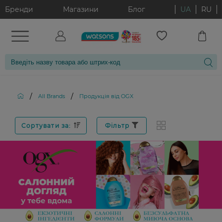
Бренди
Магазини
Блог
UA
RU
/
/
All Brands
Продукція від OGX
Сортувати за:
Фільтр