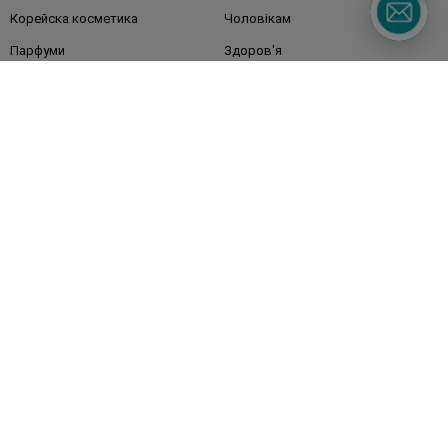
Корейска косметика
Чоловікам
Парфуми
Здоров'я
Акції
Макіяж
Обличчя
Тіло
Подарунки
Діти
Дім
Волосся
Аксесуари
Дерматокосметика
Бренди
Клієнтам
Правила та умови
Магазини
Watsons Club
Подарункові сертифікати
Про Watsons
Кар'єра у Watsons
Контакти
Блог