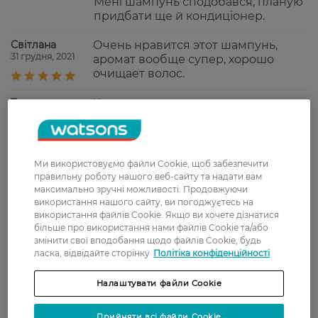
Мені шампунь сподобався, планую
придбати ще й кондиціонер.
Світлана
Очень нравится этот шампунь,
31 грудня, 2021
аромат вообще супер, хорошо
очищает волос.
Тетяна
Хорошо очищает, увлажняет и
11 грудня, 2021
разглаживает
Olga
Підходить для ламкого волосся,
Ми використовуємо файли Cookie, щоб забезпечити
18 вересня, 2021
шампунь гарно зволожує його,
правильну роботу нашого веб-сайту та надати вам
волосся виглядає доглянутим.
максимально зручні можливості. Продовжуючи
використання нашого сайту, ви погоджуєтесь на
використання файлів Cookie. Якщо ви хочете дізнатися
Оксана
Волосся в ідеальному стані після
більше про використання нами файлів Cookie та/або
29 серпня, 2021
цього шампуню
змінити свої вподобання щодо файлів Cookie, будь
ласка, відвідайте сторінку
Політіка конфіденційності
Налаштувати файли Cookie
Показати ще
Прийняти всі файли Cookie