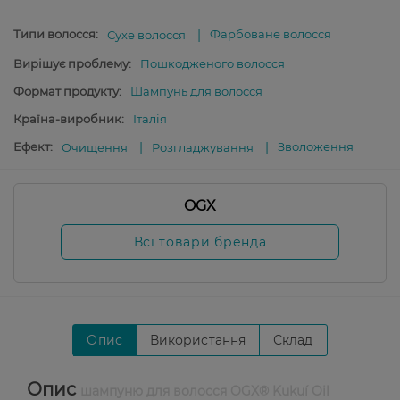
Типи волосся:
Фарбоване волосся
Сухе волосся
Вирішує проблему:
Пошкодженого волосся
Формат продукту:
Шампунь для волосся
Країна-виробник:
Італія
Ефект:
Зволоження
Очищення
Розгладжування
OGX
Всі товари бренда
Опис
Використання
Склад
Опис
шампуню для волосся OGX® Kukuí Oil