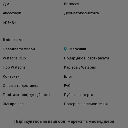
Дім
Волосся
Аксесуари
Дерматокосметика
Бренди
Клієнтам
Правила та умови
Магазини
Watsons Club
Подарункові сертифікати
Про Watsons
Кар'єра у Watsons
Контакти
Блог
Оплата та доставка
FAQ
Політика конфіденційності
Публічна оферта
ЗМІ про нас
Повернення замовлення
Підписуйтесь
на наші соц. мережі
та месенджери