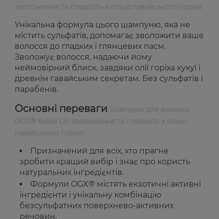
зволоження та гладкість з олією гавайського горіха
Унікальна формула цього шампуню, яка не
містить сульфатів, допомагає зволожити ваше
волосся до гладких і глянцевих пасм.
Зволожує волосся, надаючи йому
неймовірний блиск, завдяки олії горіха кукуї і
древнім гавайським секретам. Без сульфатів і
парабенів.
Основні переваги
шампуню для волосся
OGX® Kukuí Oil зволоження та гладкість з олією
гавайського горіха:
Призначений для всіх, хто прагне
зробити кращий вибір і знає про користь
натуральних інгредієнтів.
Формули OGX® містять екзотичні активні
інгредієнти і унікальну комбінацію
безсульфатних поверхнево-активних
речовин.