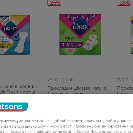
-25%
-25%
27 07 - 23 08
27 07 -
 жіночі щоденні
Прокладки Libresse Natural
Прокла
ailyFresh Normal
Care нічні гігієнічні
Libress
58 шт
66,99 ГРН
153,99 
РН
49,99 ГРН
115,49
ристовуємо файли Cookie, щоб забезпечити правильну роботу нашого
ати вам максимально зручні можливості. Продовжуючи використання 
ви погоджуєтесь на використання файлів Cookie. Якщо ви хочете дізнат