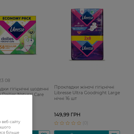
 23 08
Прокладки жіночі гігієнічні
дки гігієнічні щоденні
Libresse Ultra Goodnight Large
e Dailies Natural Care
нічні 16 шт
ГРН
149,99 ГРН
 ГРН
 веб-сайту
нашого
ися більше