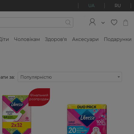
UA
RU
Діти
Чоловікам
Здоров'я
Аксесуари
Подарунки
ати за:
Популярністю
Фінальний
розпродаж