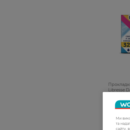
Прокладки
Libresse D
Plus 32 шт
107,99 Г
Ми вико
та над
сайту, 