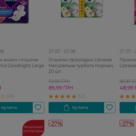
08
27 07 - 23 08
27 07 -
жіночі гігієнічні
Гігієнічні прокладки Libresse
Проклад
ltra Goodnight Large
Натуральна турбота Нормал,
Libress
20 шт.
119,99 ГРН
66,99 Г
Н
89,99 ГРН
48,99
-27%
-27%
Фінальний
розпродаж