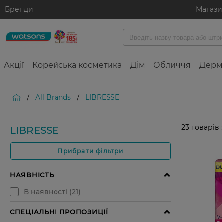
Бренди
Магаз
Акції
Корейська косметика
Дім
Обличчя
Дерм
All Brands
LIBRESSE
/
/
23
товарів
LIBRESSE
Прибрати фільтри