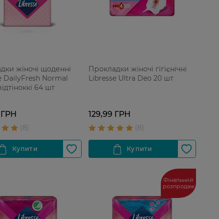
дки жіночі щоденні
Прокладки жіночі гігієнічні
e DailyFresh Normal
Libresse Ultra Deo 20 шт
ідтіноккі 64 шт
 ГРН
129,99 ГРН
Фінальний
розпродаж