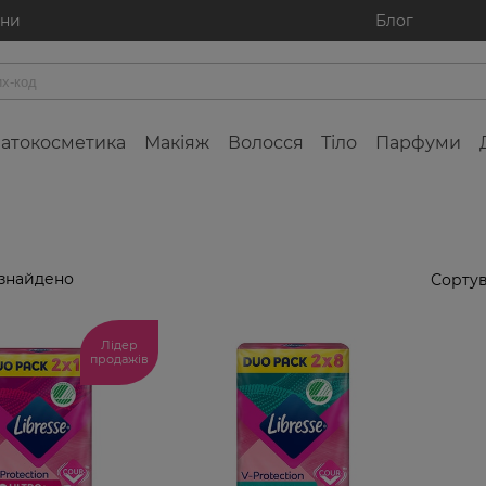
ини
Блог
атокосметика
Макіяж
Волосся
Тіло
Парфуми
 знайдено
Сортув
Лідер
продажів