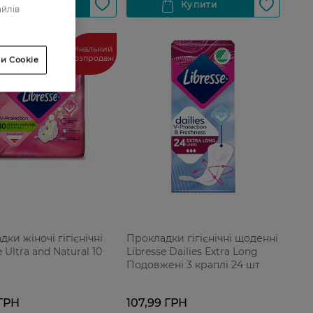
айлів
Фінальний
розпродаж
и Cookie
ки жіночі гігієнічні
Прокладки гігієнічні щоденні
e Ultra and Natural 10
Libresse Dailies Extra Long
Подовжені 3 краплі 24 шт
 ГРН
107,99 ГРН