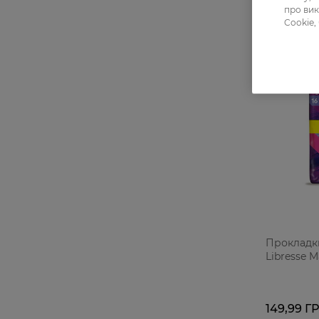
про вик
Cookie,
Прокладки 
Libresse Ma
149,99 Г