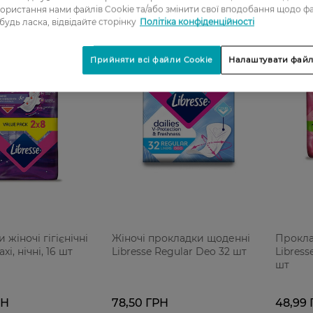
ористання нами файлів Cookie та/або змінити свої вподобання щодо ф
 будь ласка, відвідайте сторінку
Політіка конфіденційності
Фінальний
розпродаж
Прийняти всі файли Cookie
Налаштувати файл
жіночі гігієнічні
Жіночі прокладки щоденні
Проклад
xi, нічні, 16 шт
Libresse Regular Deo 32 шт
Libress
шт
РН
78,50 ГРН
48,99