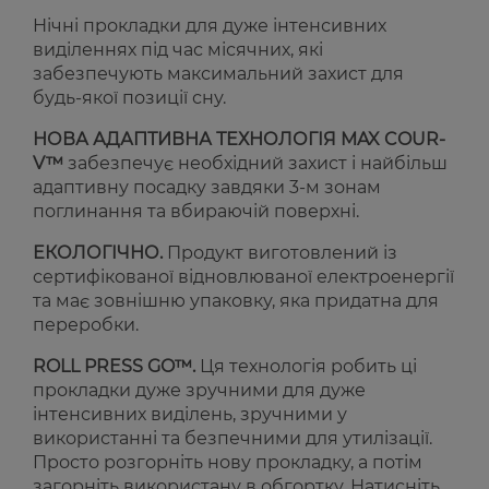
Нічні прокладки для дуже інтенсивних
виділеннях під час місячних, які
забезпечують максимальний захист для
будь-якої позиції сну.
НОВА АДАПТИВНА ТЕХНОЛОГІЯ MAX COUR-
V™
забезпечує необхідний захист і найбільш
адаптивну посадку завдяки 3-м зонам
поглинання та вбираючій поверхні.
ЕКОЛОГІЧНО.
Продукт виготовлений із
сертифікованої відновлюваної електроенергії
та має зовнішню упаковку, яка придатна для
переробки.
ROLL PRESS GO™.
Ця технологія робить ці
прокладки дуже зручними для дуже
інтенсивних виділень, зручними у
використанні та безпечними для утилізації.
Просто розгорніть нову прокладку, а потім
загорніть використану в обгортку. Натисніть