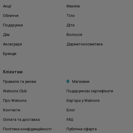
Акції
Макіяж
Обличчя
Тіло
Подарунки
Діти
Дім
Волосся
Аксесуари
Дерматокосметика
Бренди
Клієнтам
Правила та умови
Магазини
Watsons Club
Подарункові сертифікати
Про Watsons
Кар'єра у Watsons
Контакти
Блог
Оплата та доставка
FAQ
Політика конфіденційності
Публічна оферта