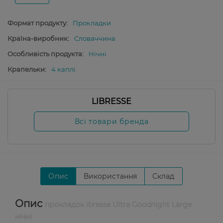
Формат продукту:
Прокладки
Країна-виробник:
Словаччина
Особливість продукта:
Нічні
Крапельки:
4 каплі
LIBRESSE
Всі товари бренда
Опис
Використання
Склад
Опис
прокладок ibresse Ultra Goodnight Large
нічні