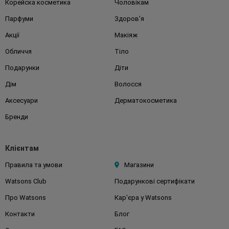
Корейска косметика
Чоловікам
Парфуми
Здоров'я
Акції
Макіяж
Обличчя
Тіло
Подарунки
Діти
Дім
Волосся
Аксесуари
Дерматокосметика
Бренди
Клієнтам
Правила та умови
Магазини
Watsons Club
Подарункові сертифікати
Про Watsons
Кар'єра у Watsons
Контакти
Блог