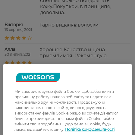
спешке, можно поцарапать
кожу.Покупкой, в принципе,
довольна.
Вікторія
Гарно видаляє волоски
13 серпня, 2021
Aлла
Хорошее Качество и цена
30 липня, 2021
приемлимая. Рекомендую.
Показати ще
Ми використовуємо файли Cookie, щоб забезпечити
правильну роботу нашого веб-сайту та надати вам
Доставка
максимально зручні можливості. Продовжуючи
використання нашого сайту, ви погоджуєтесь на
використання файлів Cookie. Якщо ви хочете дізнатися
Нова пошта
більше про використання нами файлів Cookie та/або
У відділення Нової пошти - 99 грн,
змінити свої вподобання щодо файлів Cookie, будь
безкоштовно від 699 грн
ласка, відвідайте сторінку
Політіка конфіденційності