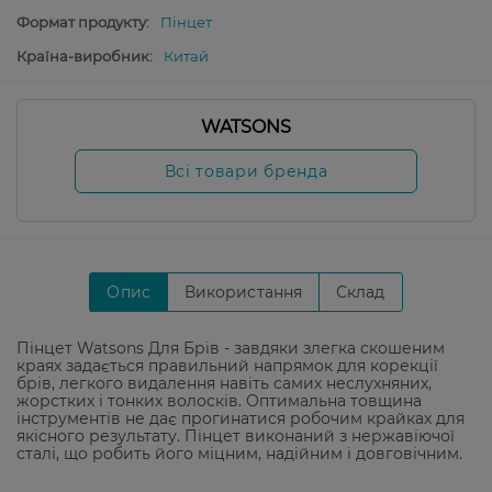
Формат продукту:
Пінцет
Країна-виробник:
Китай
WATSONS
Всі товари бренда
Опис
Використання
Склад
Пінцет Watsons Для Брів - завдяки злегка скошеним
краях задається правильний напрямок для корекції
брів, легкого видалення навіть самих неслухняних,
жорстких і тонких волосків. Оптимальна товщина
інструментів не дає прогинатися робочим крайках для
якісного результату. Пінцет виконаний з нержавіючої
сталі, що робить його міцним, надійним і довговічним.