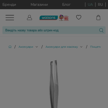
Бренди
Магазини
Блог
UA
RU
/
/
/
/
Аксесуари
Аксесуари для макіяжу
Пінцети