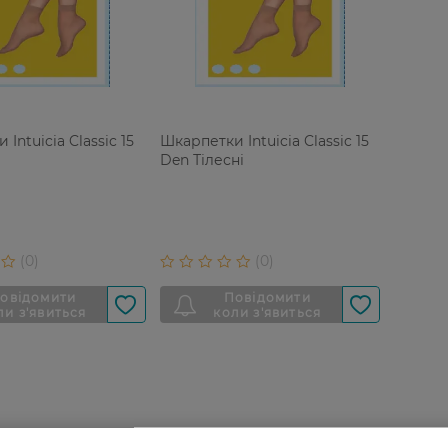
Intuicia Classic 15
Шкарпетки Intuicia Classic 15
Den Тілесні