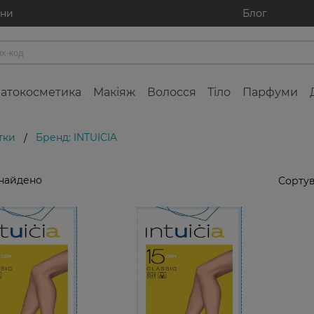
ини
Блог
атокосметика
Макіяж
Волосся
Тіло
Парфуми
тки
Бренд: INTUICIA
/
знайдено
Сортув