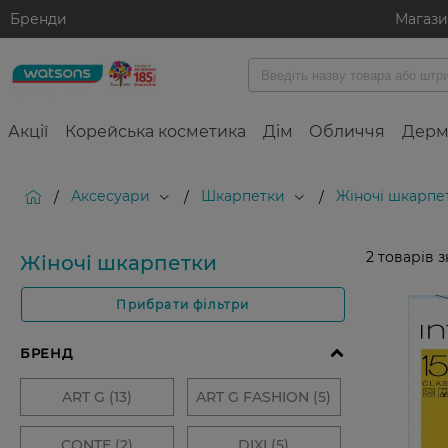
Бренди
Магаз
Акції
Корейська косметика
Дім
Обличчя
Дерм
Аксесуари
Шкарпетки
Жіночі шкарпе
/
/
/
2
товарів 
Жіночі шкарпетки
Прибрати фільтри