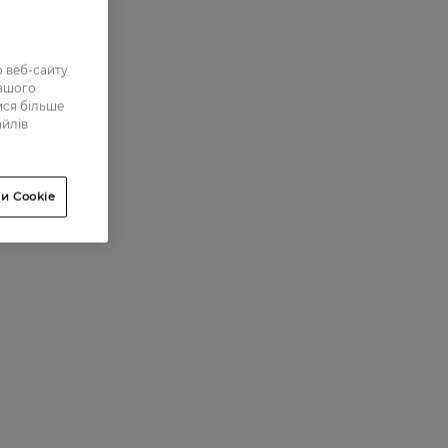
 веб-сайту
нашого
ися більше
айлів
и Cookie