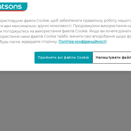
ристовуємо файли Cookie, щоб забезпечити правильну роботу нашого
ати вам максимально зручні можливості. Продовжуючи використання 
ви погоджуєтесь на використання файлів Cookie. Якщо ви хочете дізнат
ористання нами файлів Cookie та/або змінити свої вподобання щодо ф
 будь ласка, відвідайте сторінку
Політіка конфіденційності
Прийняти всі файли Cookie
Налаштувати файл