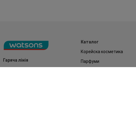
Каталог
Корейска косметика
Гаряча лінія
Парфуми
0 800 300 333
Акції
Обличчя
З 9:00 до 19:00
Без вихідних
Подарунки
Дім
Аксесуари
Бренди