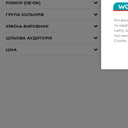
Ми вико
та над
сайту, 
про вик
Cookie,