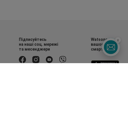
Підписуйтесь
Watsons в
x
на наші соц. мережі
вашому
та месенджери
смартфоні