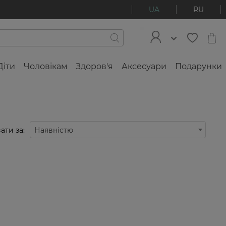
UA
RU
Діти
Чоловікам
Здоров'я
Аксесуари
Подарунки
ати за:
Наявністю