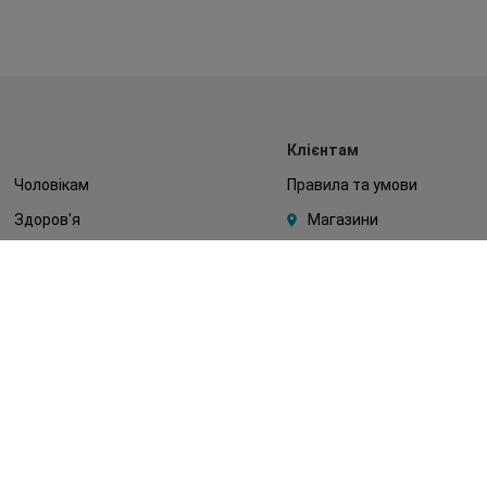
Клієнтам
Чоловікам
Правила та умови
Здоров'я
Магазини
Макіяж
Watsons Club
Тіло
Подарункові сертифікати
Діти
Про Watsons
Волосся
Кар'єра у Watsons
Дерматокосметика
Контакти
Блог
Оплата та доставка