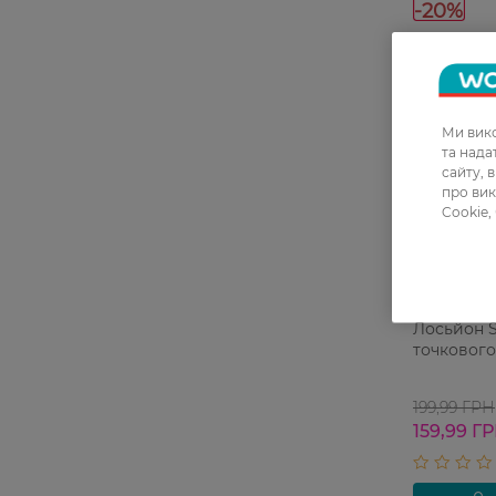
-20%
Ми вико
та над
сайту, 
про вик
Cookie,
27 07 - 23 
Лосьйон 
точкового
199,99 ГРН
159,99 Г