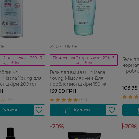
 08
27 07 - 09 08
і 2 од. знижка -20%, 3
При купівлі 2 од. знижка -20%, 3
Гель д
од. -30%
од. -30%
нормал
Пробле
 обличчя
Гель для вмивання Isana
 Isana Young для
Young Міцелярний Для
ї шкіри 200 мл
проблемної шкіри 150 мл
103,99
РН
139,99 ГРН
-20%
-20%