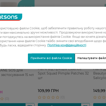
Новинка
ристовуємо файли Cookie, щоб забезпечити правильну роботу нашого
ати вам максимально зручні можливості. Продовжуючи використання 
ви погоджуєтесь на використання файлів Cookie. Якщо ви хочете дізнат
ористання нами файлів Cookie та/або змінити свої вподобання щодо ф
 будь ласка, відвідайте сторінку
Політіка конфіденційності
Прийняти всі файли Cookie
Налаштувати файл
08
Патчі від прищів Essence
Патчі 
SANE SOS для
Spot Squad Pimple Patches 32
Beauty
 застосування 15 мл
шт
Salicyl
24 шт
109,99 ГРН
149,99
РН