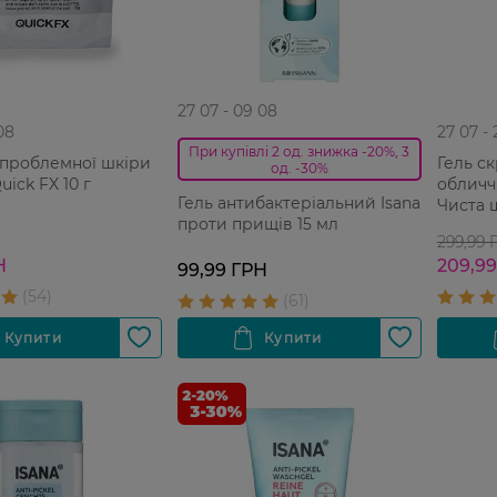
27 07 - 09 08
08
27 07 -
При купівлі 2 од. знижка -20%, 3
 проблемної шкіри
Гель ск
од. -30%
ick FX 10 г
обличчя
Гель антибактеріальний Isana
Чиста 
проти прищів 15 мл
299,99 
Н
209,9
99,99 ГРН