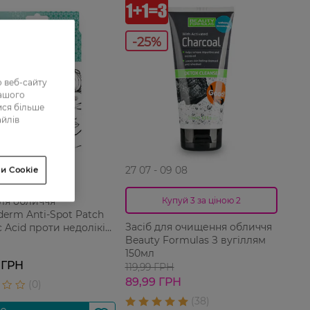
-25%
 веб-сайту
нашого
ися більше
айлів
27 07 - 09 08
и Cookie
для обличчя
Купуй 3 за ціною 2
derm Anti-Spot Patch
Засіб для очищення обличчя
ic Acid проти недоліків
Beauty Formulas З вугіллям
150мл
 ГРН
119,99 ГРН
89,99 ГРН