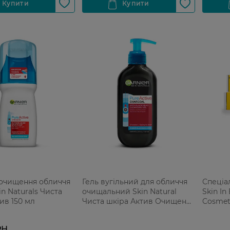
 очищення обличчя
Гель вугільний для обличчя
Спеціа
in Naturals Чиста
очищальний Skin Natural
Skin In
ив 150 мл
Чиста шкіра Актив Очищення
Cosmeti
пор 200 мл
РН