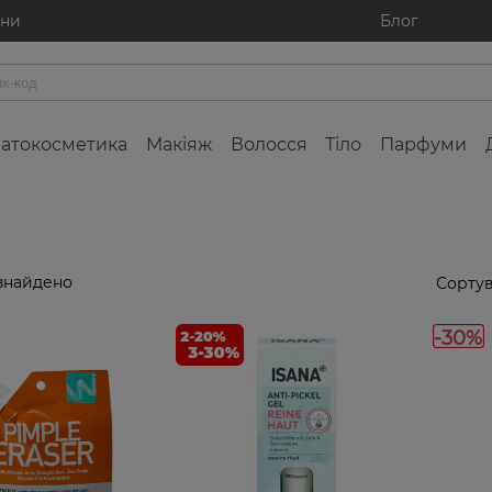
ини
Блог
атокосметика
Макіяж
Волосся
Тіло
Парфуми
знайдено
Сортув
-30%