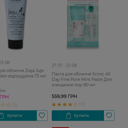
 23 08
27 07 - 23 08
обличчя Ziaja Juje
Паста для обличчя Scinic All
Skin відлущуюча 75 мл
Day Fine Pore Mint Paste Для
очищення пор 80 мл
ГРН
559,99 ГРН
 ГРН