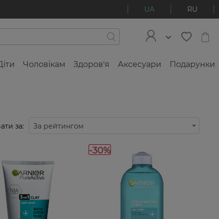
UA
RU
Діти
Чоловікам
Здоров'я
Аксесуари
Подарунки
ати за:
За рейтингом
-30%