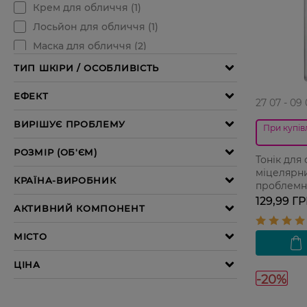
27 07 - 09
При купівл
Тонік для
міцелярний
проблемно
129,99 Г
-20%