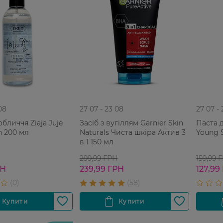
08
27 07 - 23 08
27 07 -
обличчя Ziaja Juje
Засіб з вугіллям Garnier Skin
Паста для 
n 200 мл
Naturals Чиста шкіра Актив 3
Young 
в 1 150 мл
299,99 ГРН
159,99 
РН
239,99 ГРН
127,99