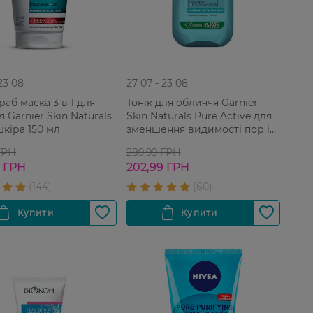
 23 08
27 07 - 23 08
раб маска 3 в 1 для
Тонік для обличчя Garnier
 Garnier Skin Naturals
Skin Naturals Pure Active для
шкіра 150 мл
зменшення видимості пор і
жирного блиску 200 мл
ГРН
289,99 ГРН
9 ГРН
202,99 ГРН