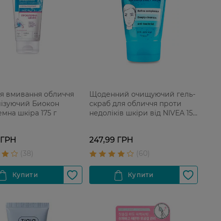
ля вмивання обличчя
Щоденний очищуючий гель-
ізуючий Биокон
скраб для обличчя проти
мна шкіра 175 г
недоліків шкіри від NIVEA 150
мл
 ГРН
247,99 ГРН