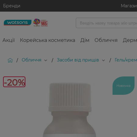
Бренди
Магаз
Акції
Корейська косметика
Дім
Обличчя
Дерм
Обличчя
Засоби від прищів
Гель/крем
/
/
/
-20%
Новинка