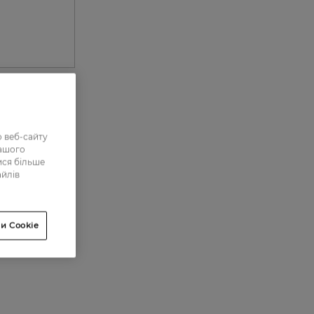
0
 веб-сайту
нашого
0
ися більше
айлів
0
0
и Cookie
0