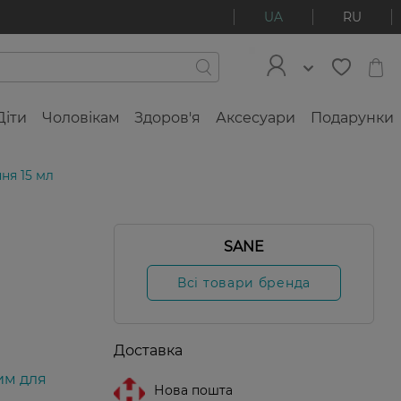
UA
RU
Діти
Чоловікам
Здоров'я
Аксесуари
Подарунки
ня 15 мл
20%
SANE
Новинка
Всі товари бренда
Доставка
им для
Нова пошта