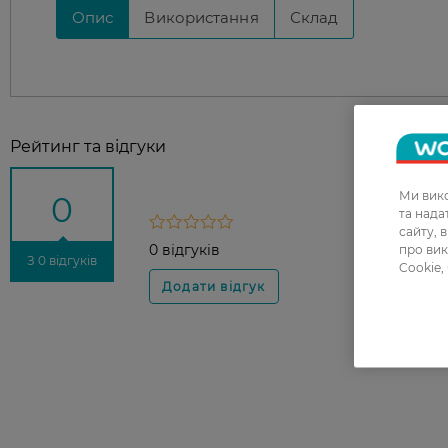
Опис
Використання
Склад
Рейтинг та відгуки
Ми вико
0
та над
сайту, 
0 відгуків
про вик
З 0 відгуків
Cookie,