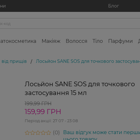
ини
Блог
атокосметика
Макіяж
Волосся
Тіло
Парфуми
 від прищів
Лосьйон SANE SOS для точкового застосуван
/
-20%
-
Лосьйон SANE SOS для точкового
Новинка
застосування 15 мл
199,99 ГРН
159,99 ГРН
Період акції:
27 07 - 23 08
0
Ваш відгук може стати перш
цього товару