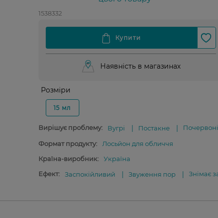
1538332
Наявність в магазинах
Розміри
15 мл
Вирішує проблему:
Почервон
Вугрі
Постакне
Формат продукту:
Лосьйон для обличчя
Країна-виробник:
Україна
Ефект:
Знімає 
Заспокійливий
Звуження пор