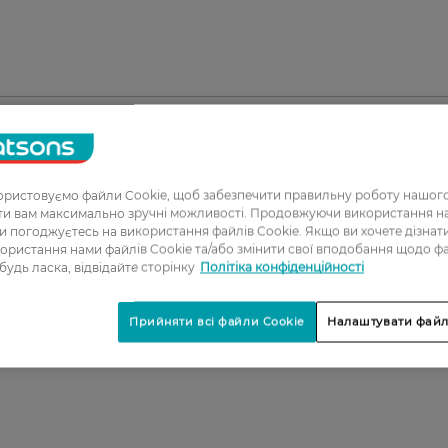
1
ристовуємо файли Cookie, щоб забезпечити правильну роботу нашого
ати вам максимально зручні можливості. Продовжуючи використання 
2
ви погоджуєтесь на використання файлів Cookie. Якщо ви хочете дізнат
ористання нами файлів Cookie та/або змінити свої вподобання щодо ф
3
 будь ласка, відвідайте сторінку
Політіка конфіденційності
4
Прийняти всі файли Cookie
Налаштувати файл
5