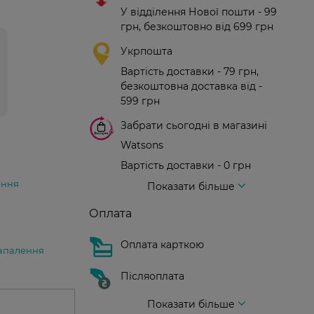
У відділення Нової пошти - 99
грн, безкоштовно від 699 грн
Укрпошта
Вартість доставки - 79 грн,
безкоштовна доставка від -
599 грн
Забрати сьогодні в магазині
Watsons
Вартість доставки - 0 грн
Вартість доставки - 99 грн, безкоштовна доставка від - 699 грн
Доставка кур'єром нової пошти
Вартість доставки - 150 грн (до парадного)
іння
Показати більше
Оплата
Оплата карткою
запалення
Післяоплата
Показати більше