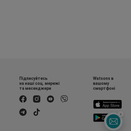
Підписуйтесь
Watsons в
на наші соц. мережі
вашому
та месенджери
смартфоні
x