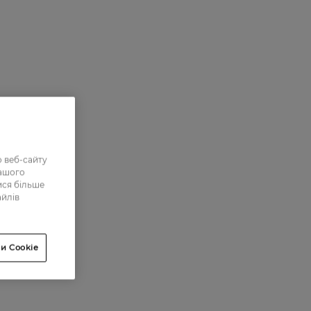
 веб-сайту
нашого
ися більше
айлів
и Cookie