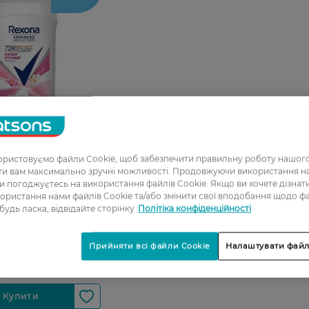
08
ристовуємо файли Cookie, щоб забезпечити правильну роботу нашого
ати вам максимально зручні можливості. Продовжуючи використання 
0_Спец.ціна
ви погоджуєтесь на використання файлів Cookie. Якщо ви хочете дізнат
ористання нами файлів Cookie та/або змінити свої вподобання щодо ф
ірант-олівець
 будь ласка, відвідайте сторінку
Політіка конфіденційності
тивний захист та
на чорному та
язі 40 мл
Прийняти всі файли Cookie
Налаштувати файл
Н