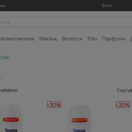
ини
Блог
атокосметика
Макіяж
Волосся
Тіло
Парфуми
XONA
знайдено
Сортув
-30%
-30%