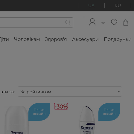
UA
RU
Діти
Чоловікам
Здоров'я
Аксесуари
Подарунки
ати за:
За рейтингом
-30%
Тільки
Тільки
онлайн
онлайн