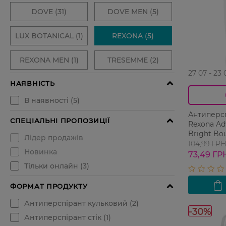
27 07 - 23 
Антиперс
Rexona Ad
Bright Bo
104,99 ГР
73,49 ГР
-30%