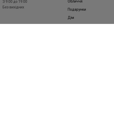
Обличчя
З 9:00 до 19:00
Без вихідних
Подарунки
Дім
Аксесуари
Бренди