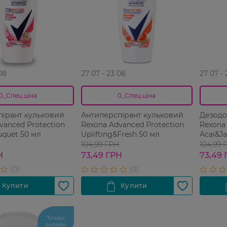
08
27 07 - 23 08
27 07 -
0_Спец.ціна
0_Спец.ціна
пірант кульковий
Антиперспірант кульковий
Дезодо
vanced Protection
Rexona Advanced Protection
Rexona 
uquet 50 мл
Uplifting&Fresh 50 мл
Acai&Ja
Н
104,99 ГРН
104,99 
Н
73,49 ГРН
73,49 
Тільки
онлайн