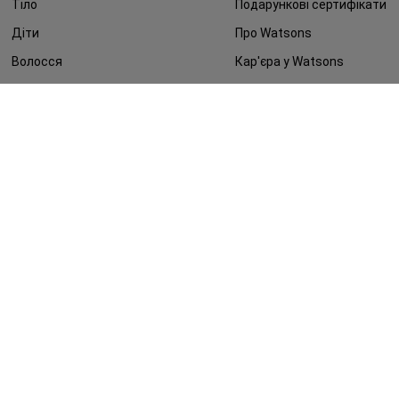
Тіло
Подарункові сертифікати
Діти
Про Watsons
Волосся
Кар'єра у Watsons
Дерматокосметика
Контакти
Блог
Оплата та доставка
FAQ
Політика конфіденційності
Публічна оферта
ЗМІ про нас
Повернення замовлення
©2014 - 2026. Умови використання сайту