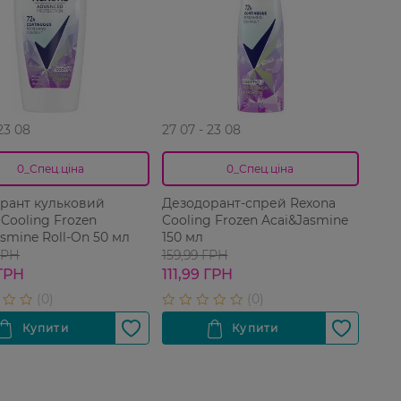
 23 08
27 07 - 23 08
0_Спец.ціна
0_Спец.ціна
рант кульковий
Дезодорант-спрей Rexona
Cooling Frozen
Cooling Frozen Acai&Jasmine
smine Roll‑On 50 мл
150 мл
ГРН
159,99 ГРН
ГРН
111,99 ГРН