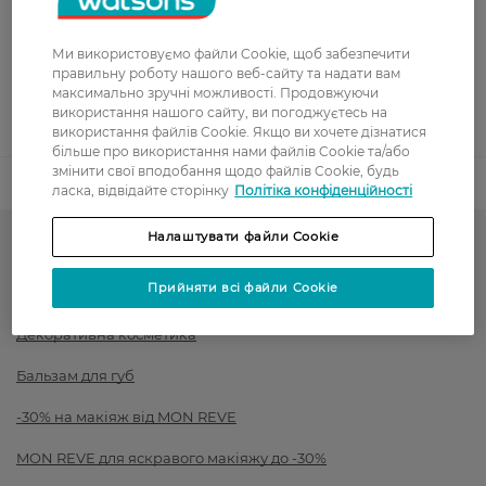
Оплата карткою
Ми використовуємо файли Cookie, щоб забезпечити
правильну роботу нашого веб-сайту та надати вам
Післяоплата
максимально зручні можливості. Продовжуючи
використання нашого сайту, ви погоджуєтесь на
Показати більше
використання файлів Cookie. Якщо ви хочете дізнатися
більше про використання нами файлів Cookie та/або
змінити свої вподобання щодо файлів Cookie, будь
Код товару
1470565
ласка, відвідайте сторінку
Політіка конфіденційності
Налаштувати файли Cookie
Косметика для губ
Прийняти всі файли Cookie
Блиск для губ
Декоративна косметика
Бальзам для губ
-30% на макіяж від MON REVE
MON REVE для яскравого макіяжу до -30%