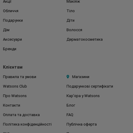
Акції
Макіяж
Обличчя
Тіло
Подарунки
Діти
Дім
Волосся
Аксесуари
Дерматокосметика
Бренди
Клієнтам
Правила та умови
Магазини
Watsons Club
Подарункові сертифікати
Про Watsons
Кар'єра у Watsons
Контакти
Блог
Оплата та доставка
FAQ
Політика конфіденційності
Публічна оферта