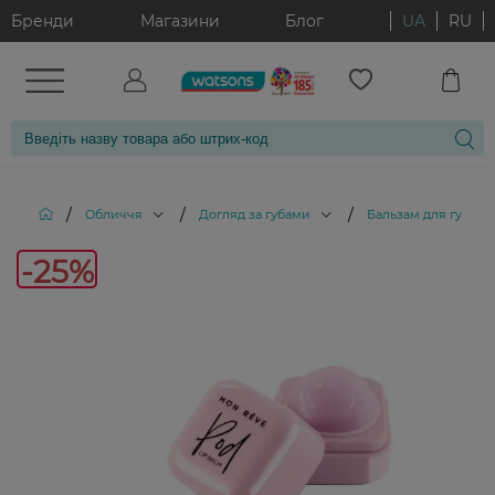
Бренди
Магазини
Блог
UA
RU
/
/
/
/
Обличчя
Догляд за губами
Бальзам для губ
-25%