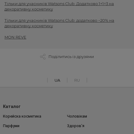
Тільки для учасників Watsons Club: Додатково 1+1=3 на
декоративну косметику
Тільки для учасників Watsons Club: додатково −20% на
декоративну косметику
MON REVE
Поділитись із друзями
UA
RU
Каталог
Корейска косметика
Чоловікам
Парфуми
Здоров'я