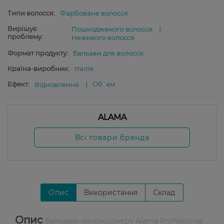
Типи волосся:
Фарбоване волосся
Вирішує
Пошкодженого волосся
проблему:
Неживого волосся
Формат продукту:
Бальзам для волосся
Країна-виробник:
Італія
Ефект:
Об`єм
Відновлення
ALAMA
Всі товари бренда
Опис
Використання
Склад
Опис
бальзаму-кондиціонеру Alama Professional