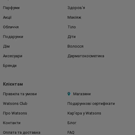
Парфуми
Здоров'я
Акції
Макіяж
Обличчя
Тіло
Подарунки
Діти
Дім
Волосся
Аксесуари
Дерматокосметика
Бренди
Клієнтам
Правила та умови
Магазини
Watsons Club
Подарункові сертифікати
Про Watsons
Кар'єра у Watsons
Контакти
Блог
Оплата та доставка
FAQ