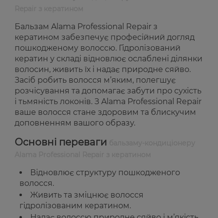
Repair з кератином
Бальзам Alama Professional Repair з
кератином забезпечує професійний догляд
пошкодженому волоссю. Гідролізований
кератин у складі відновлює ослаблені ділянки
волосин, живить їх і надає природне сяйво.
Засіб робить волосся м’яким, полегшує
розчісування та допомагає забути про сухість
і тьмяність локонів. З Alama Professional Repair
ваше волосся стане здоровим та блискучим
доповненням вашого образу.
Основні переваги
бальзаму-кондиціонеру
Alama Professional Repair з кератином
Відновлює структуру пошкодженого
волосся.
Живить та зміцнює волосся
гідролізованим кератином.
Надає волоссю природне сяйво і м’якість.