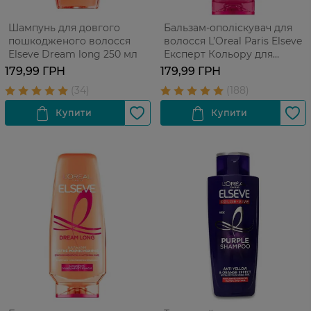
Шампунь для довгого
Бальзам-ополіскувач для
пошкодженого волосся
волосся L’Oreal Paris Elseve
Elseve Dream long 250 мл
Експерт Кольору для
фарбованого або
179,99 ГРН
179,99 ГРН
мелірованого волосся 200
мл