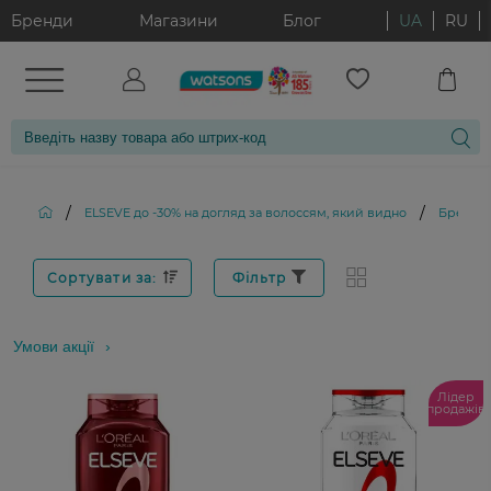
Бренди
Магазини
Блог
UA
RU
/
/
ELSEVE до -30% на догляд за волоссям, який видно
Бренд: 
Сортувати за:
Фільтр
Умови акції
Лідер
продажів