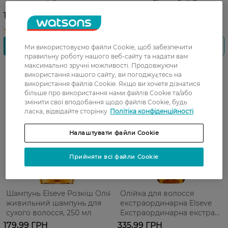
живильний бальзам для
волосся Elseve Full Resist
сухого волосся, 200 мл
Arginine+Aminexil 250 мл
179,99 ГРН
179,99 ГРН
Ми використовуємо файли Cookie, щоб забезпечити
правильну роботу нашого веб-сайту та надати вам
максимально зручні можливості. Продовжуючи
використання нашого сайту, ви погоджуєтесь на
використання файлів Cookie. Якщо ви хочете дізнатися
більше про використання нами файлів Cookie та/або
змінити свої вподобання щодо файлів Cookie, будь
ласка, відвідайте сторінку
Політіка конфіденційності
Налаштувати файли Cookie
Прийняти всі файли Cookie
Шампунь Elseve Розкіш Олій
Олійка для волосся
живильний шампунь для
екстраординарна Elseve
сухого волосся, 250 мл
Екстраординарна екстра
живлення для тонкого та
179,99 ГРН
335,99 ГРН