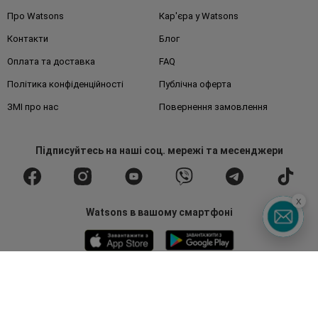
Про Watsons
Кар'єра у Watsons
Контакти
Блог
Оплата та доставка
FAQ
Політика конфіденційності
Публічна оферта
ЗМІ про нас
Повернення замовлення
Підписуйтесь
на наші соц. мережі
та месенджери
x
Watsons в вашому смартфоні