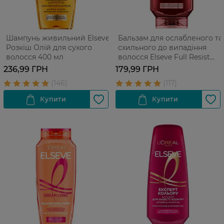
Шампунь живильний Elseve
Бальзам для ослабленого та
Розкіш Олій для сухого
схильного до випадіння
волосся 400 мл
волосся Elseve Full Resist
Arginine+Aminexil 200 мл
236,99 ГРН
179,99 ГРН