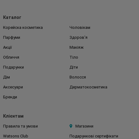
Каталог
Корейска косметика
Чоловікам
Парфуми
Здоров'я
Акції
Макіяж
Обличчя
Тіло
Подарунки
Діти
Дім
Волосся
Аксесуари
Дерматокосметика
Бренди
Клієнтам
Правила та умови
Магазини
Watsons Club
Подарункові сертифікати