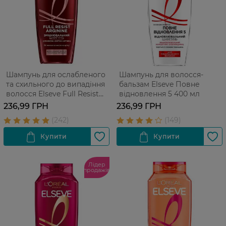
Шампунь для ослабленого
Шампунь для волосся-
та схильного до випадіння
бальзам Elseve Повне
волосся Elseve Full Resist
відновлення 5 400 мл
Arginine+Aminexil 400 мл
236,99 ГРН
236,99 ГРН
Лідер
продажів