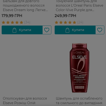
Бальзам для довгого
Тонуючий шампунь для
пошкодженого волосся
волосся L'Oreal Paris Elseve
Elseve Dream long Легке
Color-Vive Purple для
Розчісування 200 мл
освітленого та
179,99 ГРН
249,99 ГРН
мелірованого волосся 1 шт
Ополіскувач для волосся
Шампунь для ослабленого
Elseve Розкіш Олій
та схильного до випадіння