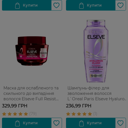
Маска для ослабленого та
Шампунь-філер для
схильного до випадіння
зволоження волосся
волосся Elseve Full Resist
L`Oreal Paris Elseve Hyaluron
Arginine+Aminexil 300 мл
Plump 400 мл
329,99 ГРН
236,99 ГРН