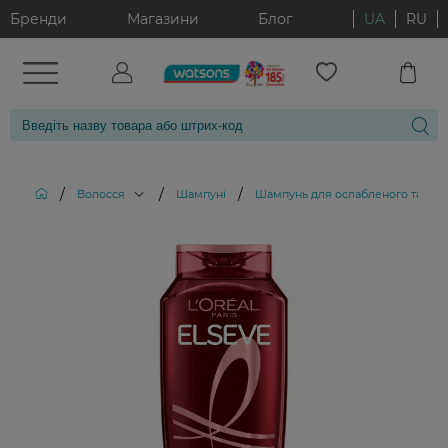
Бренди
Магазини
Блог
UA
RU
/
/
/
Волосся
Шампуні
Шампунь для ослабленого та схиль