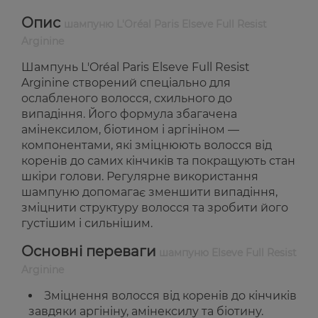
Опис
шампуню L'Oréal Paris Elseve Full Resist
Arginine
Шампунь L'Oréal Paris Elseve Full Resist
Arginine створений спеціально для
ослабленого волосся, схильного до
випадіння. Його формула збагачена
амінексилом, біотином і аргініном —
компонентами, які зміцнюють волосся від
коренів до самих кінчиків та покращують стан
шкіри голови. Регулярне використання
шампуню допомагає зменшити випадіння,
зміцнити структуру волосся та зробити його
густішим і сильнішим.
Основні переваги
шампуню Elseve Full Resist
Arginine
Зміцнення волосся від коренів до кінчиків
завдяки аргініну, амінексилу та біотину.