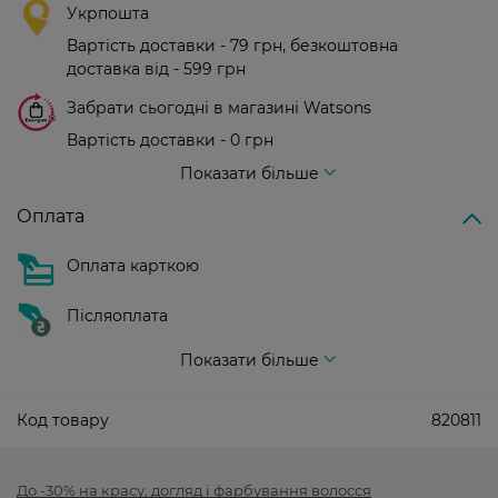
Укрпошта
Вартість доставки - 79 грн, безкоштовна
доставка від - 599 грн
Забрати сьогодні в магазині Watsons
Вартість доставки - 0 грн
Вартість доставки - 99 грн, безкоштовна доставка від - 699 грн
Показати більше
Оплата
Оплата карткою
Післяоплата
Показати більше
Код товару
820811
До -30% на красу, догляд і фарбування волосся