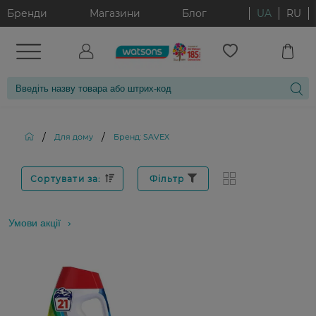
Бренди
Магазини
Блог
UA
RU
/
/
Для дому
Бренд: SAVEX
Сортувати за:
Фільтр
Умови акції