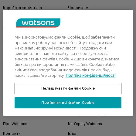
Корейска косметика
Чоловікам
Парфуми
Здоров'я
Акції
Макіяж
Обличчя
Тіло
Ми використовуємо файли Cookie, щоб забезпечити
правильну роботу нашого веб-сайту та надати вам
Подарунки
Діти
максимально зручні можливості. Продовжуючи
використання нашого сайту, ви погоджуєтесь на
Дім
Волосся
використання файлів Cookie. Якщо ви хочете дізнатися
більше про використання нами файлів Cookie та/або
Аксесуари
Дерматокосметика
змінити свої вподобання щодо файлів Cookie, будь
ласка, відвідайте сторінку
Політіка конфіденційності
Бренди
Налаштувати файли Cookie
Клієнтам
Прийняти всі файли Cookie
Правила та умови
Магазини
Watsons Club
Подарункові сертифікати
Про Watsons
Кар'єра у Watsons
Контакти
Блог