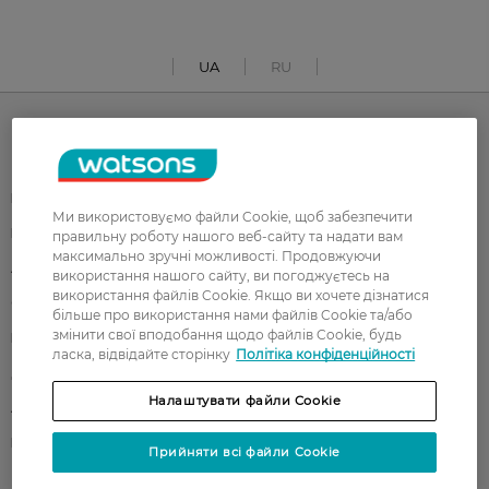
UA
RU
Каталог
Корейска косметика
Чоловікам
Ми використовуємо файли Cookie, щоб забезпечити
Парфуми
Здоров'я
правильну роботу нашого веб-сайту та надати вам
максимально зручні можливості. Продовжуючи
Акції
Макіяж
використання нашого сайту, ви погоджуєтесь на
використання файлів Cookie. Якщо ви хочете дізнатися
Обличчя
Тіло
більше про використання нами файлів Cookie та/або
змінити свої вподобання щодо файлів Cookie, будь
Подарунки
Діти
ласка, відвідайте сторінку
Політіка конфіденційності
Дім
Волосся
Налаштувати файли Cookie
Аксесуари
Дерматокосметика
Бренди
Прийняти всі файли Cookie