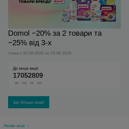
Domol −20% за 2 товари та
−25% від 3-х
тільки з 10.08.2026 по 23.08.2026
До кінця акції:
17
05
28
08
дн
год
хв
сек
Ще більше акцій
Умови акції