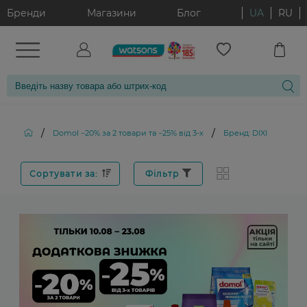
Бренди
Магазини
Блог
UA
RU
/
/
Domol −20% за 2 товари та −25% від 3-х
Бренд: DIXI
Сортувати за:
Фільтр