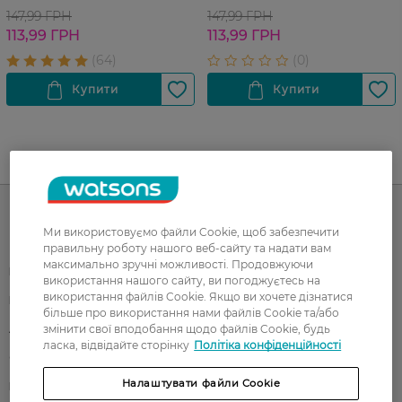
147,99 ГРН
147,99 ГРН
113,99 ГРН
113,99 ГРН
UA
RU
Ми використовуємо файли Cookie, щоб забезпечити
Каталог
правильну роботу нашого веб-сайту та надати вам
максимально зручні можливості. Продовжуючи
Корейска косметика
Чоловікам
використання нашого сайту, ви погоджуєтесь на
використання файлів Cookie. Якщо ви хочете дізнатися
Парфуми
Здоров'я
більше про використання нами файлів Cookie та/або
змінити свої вподобання щодо файлів Cookie, будь
Акції
Макіяж
ласка, відвідайте сторінку
Політіка конфіденційності
Обличчя
Тіло
Налаштувати файли Cookie
Подарунки
Діти