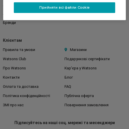
Дім
Волосся
Прийняти всі файли Cookie
Аксесуари
Дерматокосметика
Бренди
Клієнтам
Правила та умови
Магазини
Watsons Club
Подарункові сертифікати
Про Watsons
Кар'єра у Watsons
Контакти
Блог
Оплата та доставка
FAQ
Політика конфіденційності
Публічна оферта
ЗМІ про нас
Повернення замовлення
Підписуйтесь
на наші соц. мережі
та месенджери