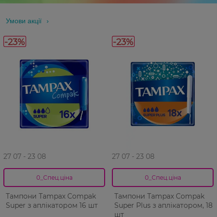
Умови акції
-23%
-23%
27 07 - 23 08
27 07 - 23 08
0_Спец.ціна
0_Спец.ціна
Тампони Tampax Compak
Тампони Tampax Compak
Super з аплікатором 16 шт
Super Plus з аплікатором, 18
шт