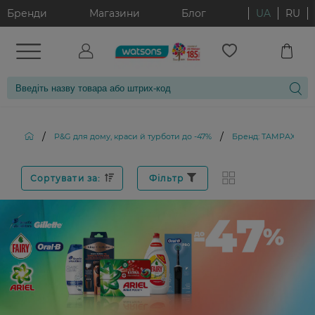
Бренди
Магазини
Блог
UA
RU
/
/
P&G для дому, краси й турботи до -47%
Бренд: TAMPAX
Сортувати за:
Фільтр