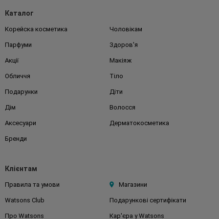
Каталог
Корейска косметика
Чоловікам
Парфуми
Здоров'я
Акції
Макіяж
Обличчя
Тіло
Подарунки
Діти
Дім
Волосся
Аксесуари
Дерматокосметика
Бренди
Клієнтам
Правила та умови
Магазини
Watsons Club
Подарункові сертифікати
Про Watsons
Кар'єра у Watsons