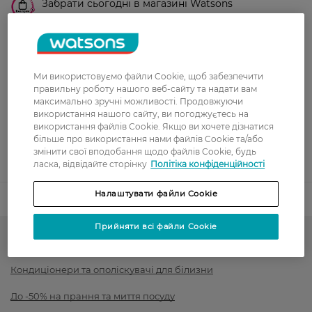
Забрати сьогодні в магазині Watsons
Вартість доставки - 0 грн
Вартість доставки - 99 грн, безкоштовна доставка від - 699 грн
Показати більше
Оплата
Ми використовуємо файли Cookie, щоб забезпечити
правильну роботу нашого веб-сайту та надати вам
максимально зручні можливості. Продовжуючи
Оплата карткою
використання нашого сайту, ви погоджуєтесь на
використання файлів Cookie. Якщо ви хочете дізнатися
Післяоплата
більше про використання нами файлів Cookie та/або
змінити свої вподобання щодо файлів Cookie, будь
Показати більше
ласка, відвідайте сторінку
Політіка конфіденційності
Налаштувати файли Cookie
Код товару
1533306
Прийняти всі файли Cookie
Засоби для прання
Кондиціонери та ополіскувачі для білизни
До -50% на прання та миття посуду