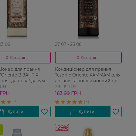
 23 08
27 07 - 23 08
0_Спец.ціна
0_Спец.ціна
іонер для прання
Кондиціонер для прання
d'Oriente ВІЗАНТІЯ
Tesori d'Oriente ХАММАМ олія
троянда та лабданум
аргани та апельсиновий цвіт
ований 760 мл
760 мл
ГРН
218,99 ГРН
 ГРН
163,99 ГРН
-29%