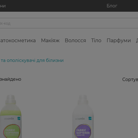
ини
Блог
атокосметика
Макіяж
Волосся
Тіло
Парфуми
та ополіскувачі для білизни
 знайдено
Сортув