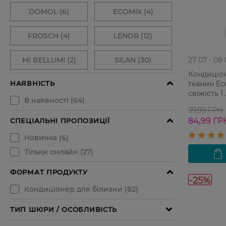
27 07 - 09
Кондиціо
тканин Ec
свіжість 1
99,99 ГРН
84,99 ГР
-25%