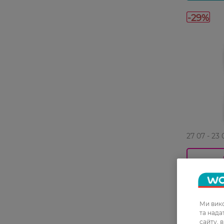
-29%
27 07 - 23 
Кондиціон
Silan Fre
Свіжість 
Ми вико
155,99 ГРН
та над
109,99 Г
сайту, 