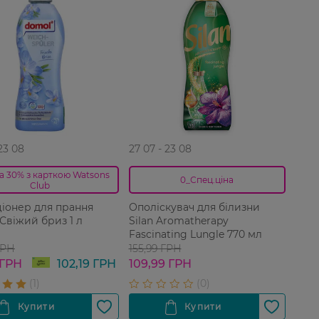
 23 08
27 07 - 23 08
а 30% з карткою Watsons
0_Спец.ціна
Club
іонер для прання
Ополіскувач для білизни
Свіжий бриз 1 л
Silan Aromatherapy
Fascinating Lungle 770 мл
ГРН
155,99 ГРН
 ГРН
102,19 ГРН
109,99 ГРН