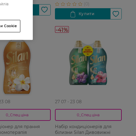
айлів
и Cookie
-41%
 23 08
27 07 - 23 08
0_Спец.ціна
0_Спец.ціна
іонер для прання
Набір кондиціонерів для
Аромотерапія
білизни Silan Дивовижні