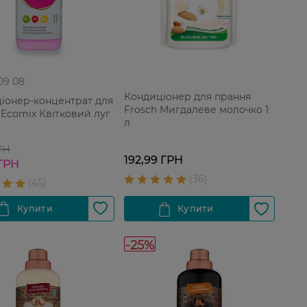
 09 08
Кондиціонер для прання
іонер-концентрат для
Frosch Мигдалеве молочко 1
 Ecomix Квітковий луг
л
РН
192,99 ГРН
 ГРН
-25%