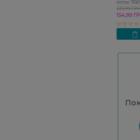
лотос 110
229,99 ГР
154,99 Г
Пок