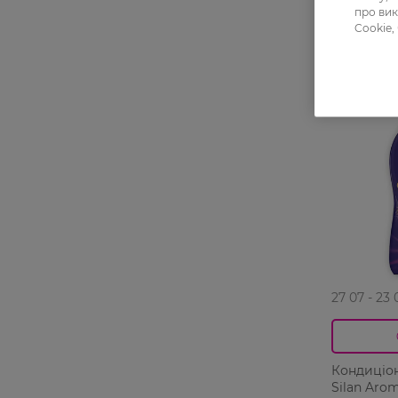
про вик
Cookie,
-33%
27 07 - 23 
Кондиціон
Silan Aro