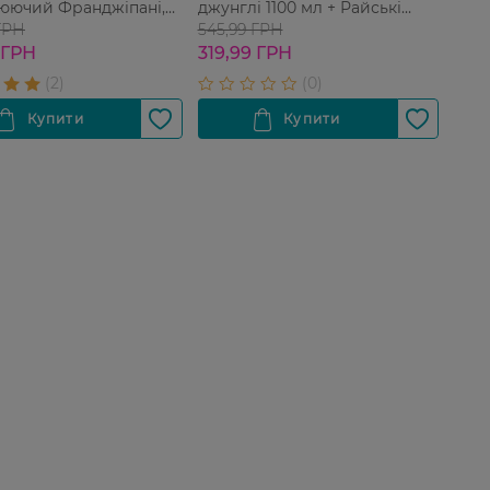
юючий Франджіпані,
джунглі 1100 мл + Райські
Мальдіви 1100 мл
ГРН
545,99 ГРН
 ГРН
319,99 ГРН