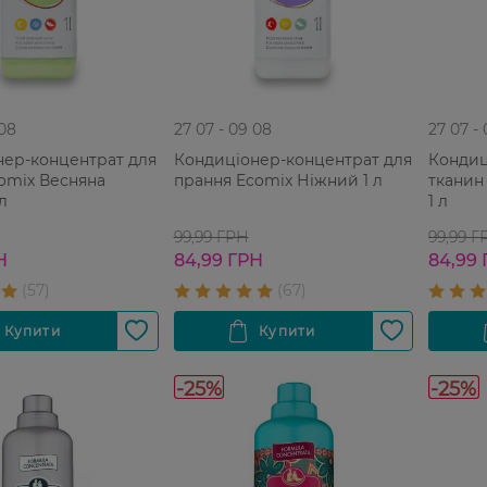
 08
27 07 - 09 08
27 07 -
нер-концентрат для
Кондиціонер-концентрат для
Кондиц
omix Весняна
прання Ecomix Ніжний 1 л
тканин
 л
1 л
99,99 ГРН
99,99 Г
Н
84,99 ГРН
84,99
-25%
-25%