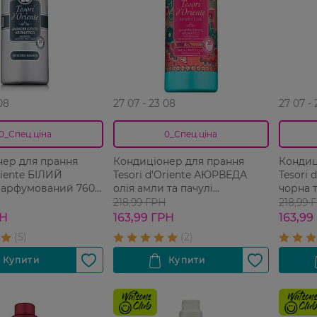
08
27 07 - 23 08
27 07 -
0_Спец.ціна
0_Спец.ціна
нер для прання
Кондиціонер для прання
Кондиц
riente БІЛИЙ
Tesori d'Oriente АЮРВЕДА
Tesori 
арфумований 760
олія амли та пачулі
чорна 
парфумований 760 мл
парфум
218,99 ГРН
218,99 
РН
163,99 ГРН
163,99