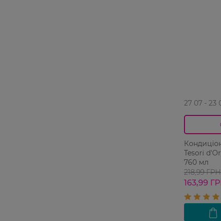
27 07 - 23 
Кондиціо
Tesori d'O
760 мл
218,99 ГРН
163,99 Г