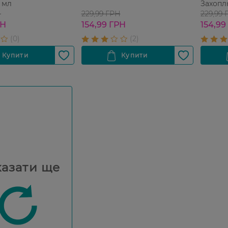
0 мл
Захопл
1100 мл
Н
229,99 ГРН
229,99 
РН
154,99 ГРН
154,99
азати ще