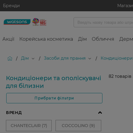
Бренди
Магаз
Акції
Корейська косметика
Дім
Обличчя
Дерм
Дім
Засоби для прання
Кондиціонери 
/
/
/
82
товарів
Кондиціонери та ополіскувачі
для білизни
Прибрати фільтри