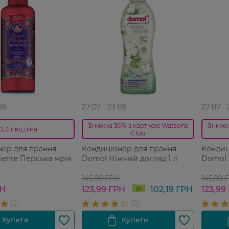
08
27 07 - 23 08
27 07 -
Знижка 30% з карткою Watsons
Знижк
0_Спец.ціна
Club
нер для прання
Кондиціонер для прання
Кондиц
riente Перська мрія
Domol Ніжний догляд 1 л
Domol 
145,99 ГРН
145,99 
РН
123,99 ГРН
102,19 ГРН
123,99