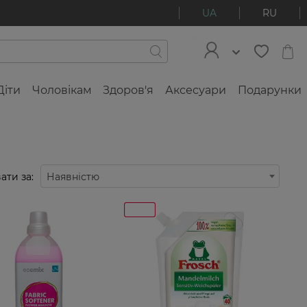
UA
RU
Діти
Чоловікам
Здоров'я
Аксесуари
Подарунки
ати за:
Наявністю