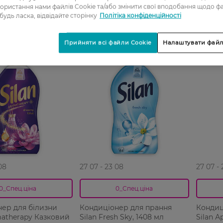
ористання нами файлів Cookie та/або змінити свої вподобання щодо ф
 будь ласка, відвідайте сторінку
Політіка конфіденційності
Прийняти всі файли Cookie
Налаштувати файл
-33%
-33%
08
27 07 - 23 08
27 07 -
0_Спец.ціна
0_Спец.ціна
ер для білизни
Кондиціонер для прання
Кондиц
matherapy Казковий
Silan Fresh Sky, 1408 мл
Silan 