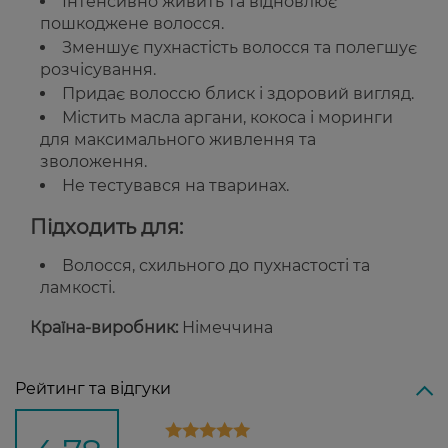
Інтенсивно живить та відновлює
пошкоджене волосся.
Зменшує пухнастість волосся та полегшує
розчісування.
Придає волоссю блиск і здоровий вигляд.
Містить масла аргани, кокоса і моринги
для максимального живлення та
зволоження.
Не тестувався на тваринах.
Підходить для:
Волосся, схильного до пухнастості та
ламкості.
Країна-виробник:
Німеччина
Рейтинг та відгуки