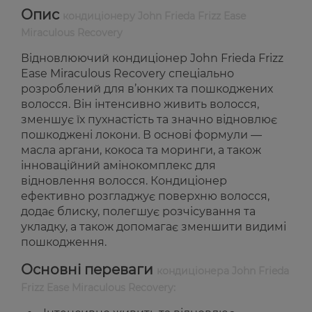
Опис
кондиціонеру John Frieda Frizz Ease
Miraculous Recovery
Відновлюючий кондиціонер John Frieda Frizz
Ease Miraculous Recovery спеціально
розроблений для в’юнких та пошкоджених
волосся. Він інтенсивно живить волосся,
зменшує їх пухнастість та значно відновлює
пошкоджені локони. В основі формули —
масла аргани, кокоса та моринги, а також
інноваційний амінокомплекс для
відновлення волосся. Кондиціонер
ефективно розгладжує поверхню волосся,
додає блиску, полегшує розчісування та
укладку, а також допомагає зменшити видимі
пошкодження.
Основні переваги
кондиціонера John Frieda
Frizz Ease Miraculous Recovery: