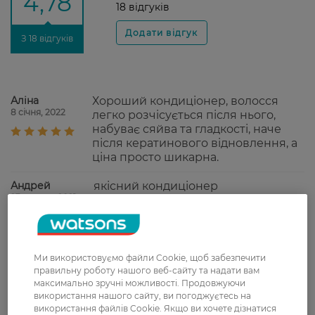
4,78
18 відгуків
З 18 відгуків
Аліна
Хороший кондиціонер, волосся
8 січня, 2022
легко розчісується після нього,
набуває сяйва та гладкості, наче
після кератинового відновлення, а
ціна просто шикарна.
Андрей
якісний кондиціонер
23 грудня, 2021
Сергей
волосы становятся гладкими и
21 грудня, 2021
упругими
Ми використовуємо файли Cookie, щоб забезпечити
правильну роботу нашого веб-сайту та надати вам
максимально зручні можливості. Продовжуючи
використання нашого сайту, ви погоджуєтесь на
Леся
Неперевершений аромат після
використання файлів Cookie. Якщо ви хочете дізнатися
5 грудня, 2021