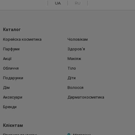
UA
RU
Каталог
Корейска косметика
Чоловікам
Парфуми
Здоров'я
Акції
Макіяж
Обличчя
Тіло
Подарунки
Діти
Дім
Волосся
Аксесуари
Дерматокосметика
Бренди
Клієнтам