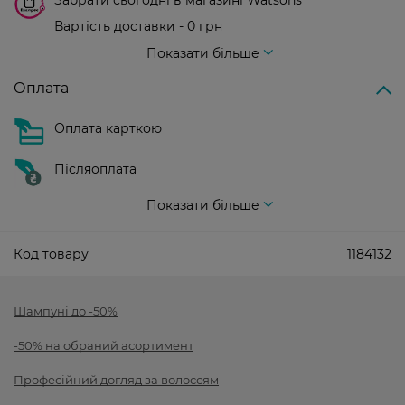
Забрати сьогодні в магазині Watsons
Вартість доставки - 0 грн
Вартість доставки - 99 грн, безкоштовна доставка від - 699 грн
Показати більше
Оплата
Оплата карткою
Післяоплата
Показати більше
Код товару
1184132
Шампуні до -50%
-50% на обраний асортимент
Професійний догляд за волоссям