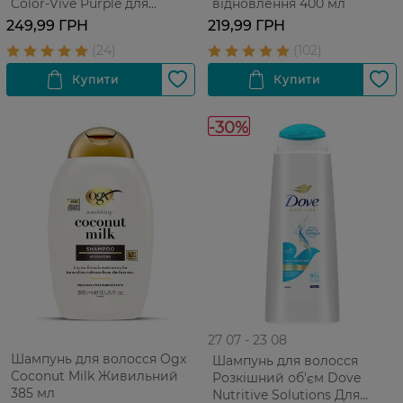
Color-Vive Purple для
відновлення 400 мл
освітленого та
249,99 ГРН
219,99 ГРН
мелірованого волосся 1 шт
-30%
27 07 - 23 08
Шампунь для волосся Ogx
Шампунь для волосся
Coconut Milk Живильний
Розкішний об'єм Dove
385 мл
Nutritive Solutions Для