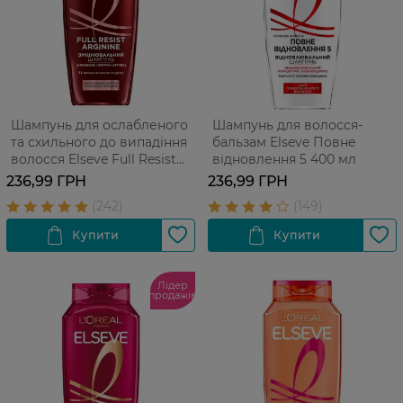
Шампунь для ослабленого
Шампунь для волосся-
та схильного до випадіння
бальзам Elseve Повне
волосся Elseve Full Resist
відновлення 5 400 мл
Arginine+Aminexil 400 мл
236,99 ГРН
236,99 ГРН
Лідер
продажів