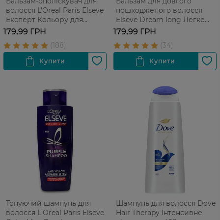
Бальзам-ополіскувач для
Бальзам для довгого
волосся L’Oreal Paris Elseve
пошкодженого волосся
Експерт Кольору для
Elseve Dream long Легке
фарбованого або
Розчісування 200 мл
179,99 ГРН
179,99 ГРН
мелірованого волосся 200
мл
Тонуючий шампунь для
Шампунь для волосся Dove
волосся L'Oreal Paris Elseve
Hair Therapy Інтенсивне