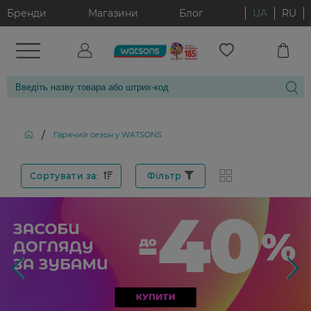
Бренди
Магазини
Блог
UA
RU
/
Гарячий сезон у WATSONS
Сортувати за:
Фільтр