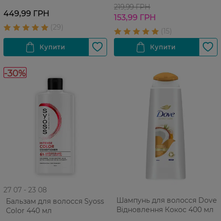
тонкого прямого волосся
219,99 ГРН
449,99 ГРН
400 мл
153,99 ГРН
-30%
27 07 - 23 08
Шампунь для волосся Dove
Бальзам для волосся Syoss
Відновлення Кокос 400 мл
Сolor 440 мл