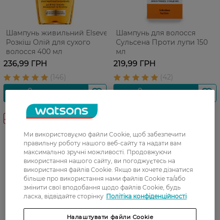
Шампунь живильний Elseve
Шампунь для волосся
Розкіш Олій для сухого
Сульсена Проти лупи 150
волосся 400 мл
мл
236,99 ГРН
219,99 ГРН
-30%
-30%
Ми використовуємо файли Cookie, щоб забезпечити
правильну роботу нашого веб-сайту та надати вам
максимально зручні можливості. Продовжуючи
використання нашого сайту, ви погоджуєтесь на
використання файлів Cookie. Якщо ви хочете дізнатися
більше про використання нами файлів Cookie та/або
змінити свої вподобання щодо файлів Cookie, будь
ласка, відвідайте сторінку
Політіка конфіденційності
Налаштувати файли Cookie