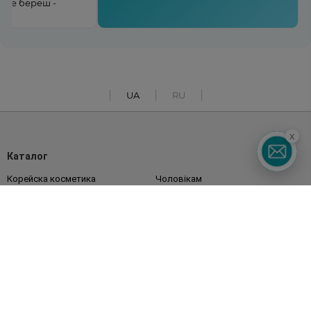
льше береш -
UA
RU
x
Каталог
Корейска косметика
Чоловікам
Парфуми
Здоров'я
Акції
Макіяж
Обличчя
Тіло
Подарунки
Діти
Дім
Волосся