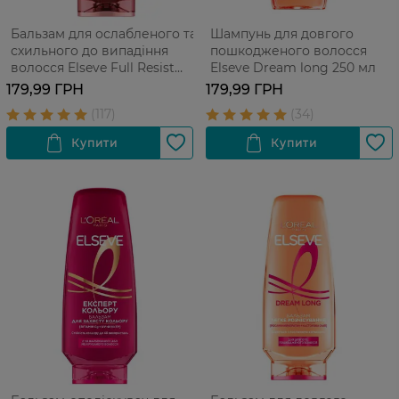
Бальзам для ослабленого та
Шампунь для довгого
схильного до випадіння
пошкодженого волосся
волосся Elseve Full Resist
Elseve Dream long 250 мл
Arginine+Aminexil 200 мл
179,99 ГРН
179,99 ГРН