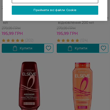
27 07 - 23 08
27 07 - 23 08
Прийняти всі файли Cookie
Експрес-кондиціонер для
Експрес-кондиціонер для
волосся Gliss Nutritive 200
волосся Gliss Екстремальне
мл
відновлення 200 мл
279,99 ГРН
279,99 ГРН
195,99 ГРН
195,99 ГРН