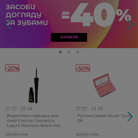
-20%
-50%
27 07 - 23 08
27 07 - 23 08
Водостійка підводка для
Рум'яна Sweet Blush Quiss
очей Eveline Cosmetics
06
Liquid Precision Black Matt
4 мл
219,99 ГРН
159,99 ГРН