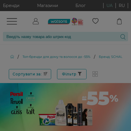
Бренди
Магазини
Блог
UA
RU
/
/
Топ-бренди для дому та волосся до -55%
Бренд: SCHAUMA
Сортувати за:
Фільтр