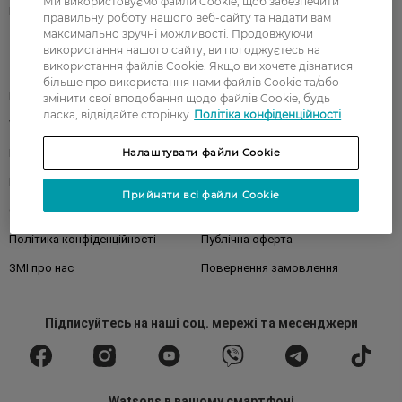
Ми використовуємо файли Cookie, щоб забезпечити
Бренди
правильну роботу нашого веб-сайту та надати вам
максимально зручні можливості. Продовжуючи
використання нашого сайту, ви погоджуєтесь на
використання файлів Cookie. Якщо ви хочете дізнатися
Клієнтам
більше про використання нами файлів Cookie та/або
Правила та умови
Магазини
змінити свої вподобання щодо файлів Cookie, будь
ласка, відвідайте сторінку
Політіка конфіденційності
Watsons Club
Подарункові сертифікати
Налаштувати файли Cookie
Про Watsons
Кар'єра у Watsons
Контакти
Блог
Прийняти всі файли Cookie
Оплата та доставка
FAQ
Політика конфіденційності
Публічна оферта
ЗМІ про нас
Повернення замовлення
Підписуйтесь
на наші соц. мережі
та месенджери
Watsons в вашому смартфоні