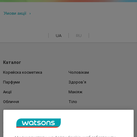
Умови акції
UA
RU
Каталог
Корейска косметика
Чоловікам
Парфуми
Здоров'я
Акції
Макіяж
Обличчя
Тіло
Подарунки
Діти
Дім
Волосся
Аксесуари
Дерматокосметика