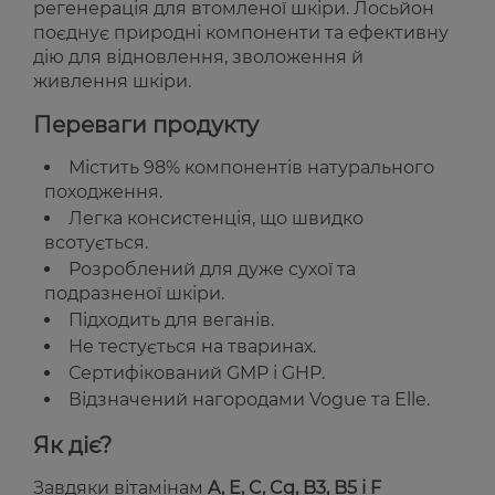
регенерація для втомленої шкіри. Лосьйон
поєднує природні компоненти та ефективну
дію для відновлення, зволоження й
живлення шкіри.
Переваги продукту
Містить 98% компонентів натурального
походження.
Легка консистенція, що швидко
всотується.
Розроблений для дуже сухої та
подразненої шкіри.
Підходить для веганів.
Не тестується на тваринах.
Сертифікований GMP і GHP.
Відзначений нагородами Vogue та Elle.
Як діє?
Завдяки вітамінам
A, E, C, Cg, B3, B5 і F