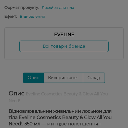
Формат продукту:
Лосьйон для тіла
Ефект:
Відновлення
EVELINE
Всі товари бренда
Опис
Використання
Склад
Опис
Eveline Cosmetics Beauty & Glow All You
Need!
Відновлювальний живильний лосьйон для
тіла Eveline Cosmetics Beauty & Glow All You
Need!, 350 мл
— миттєве полегшення і