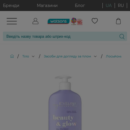
Бренди
Магазини
Блог
UA
RU
/
/
/
Тіло
Засоби для догляду за тілом
Лосьйони для 