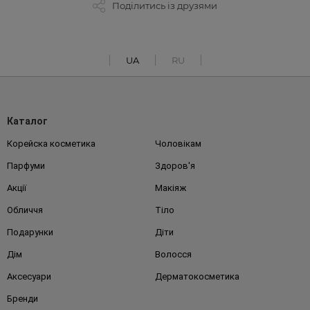
Поділитись із друзями
UA
RU
Каталог
Корейска косметика
Чоловікам
Парфуми
Здоров'я
Акції
Макіяж
Обличчя
Тіло
Подарунки
Діти
Дім
Волосся
Аксесуари
Дерматокосметика
Бренди