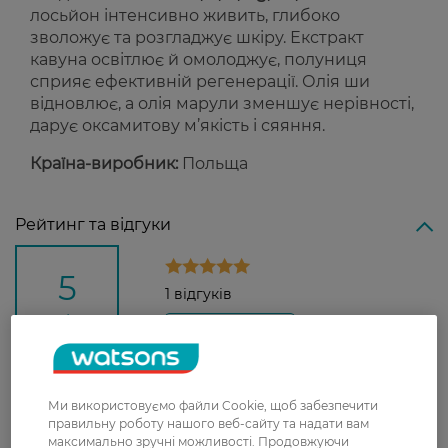
лосьйон інтенсивно живить, глибоко
зволожує та розгладжує шкіру. Екстракт
кавуна освітлює й омолоджує, полуниця
сприяє ефективній регенерації. Олія ши
відновлює, а олія марули зменшує нерівності,
дарує оксамитову м’якість і сяяння.
Країна-виробник:
Польща
Рейтинг та відгуки
5
1 відгуків
З 1 відгуків
Ми використовуємо файли Cookie, щоб забезпечити
правильну роботу нашого веб-сайту та надати вам
Катерина
Хороший лосьйон. Але аромат не
максимально зручні можливості. Продовжуючи
13 лютого, 2026
стійкий, порівняно з лосьйоном