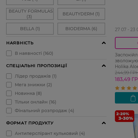
27 07 - 23 
Заспокійл
зволожуюч
Holika Al
244,99 ГР
183,49 Г