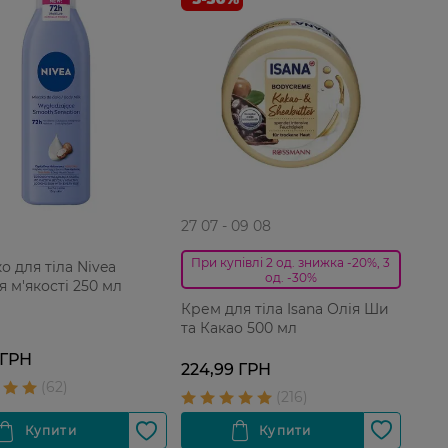
27 07 - 09 08
При купівлі 2 од. знижка -20%, 3
о для тіла Nivea
од. -30%
я м'якості 250 мл
Крем для тіла Isana Олія Ши
та Какао 500 мл
 ГРН
224,99 ГРН