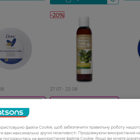
-20%
08
27 07 - 23 08
Універ
0_Спец.ціна
0_Спец.ціна
догляд
тіла Dove
Олія масажна для тіла Natural
250мл
й 75мл
Code Антицелюліт 150 мл
ристовуємо файли Cookie, щоб забезпечити правильну роботу нашого
219,99
129,99 ГРН
ати вам максимально зручні можливості. Продовжуючи використання 
ви погоджуєтесь на використання файлів Cookie. Якщо ви хочете дізнат
Н
103,99 ГРН