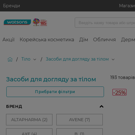
Бренди
Магаз
Акції
Корейська косметика
Дім
Обличчя
Дерм
Тіло
Засоби для догляду за тілом
/
/
193
товарів
Засоби для догляду за тілом
-25%
Прибрати фільтри