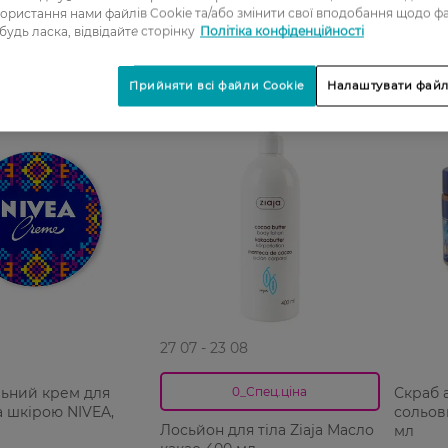
ористання нами файлів Cookie та/або змінити свої вподобання щодо ф
 будь ласка, відвідайте сторінку
Політіка конфіденційності
Прийняти всі файли Cookie
Налаштувати файл
-20%
27 07 - 23 08
льний крем для
Скраб 
0_Спец.ціна
а шкірою NIVEA,
сольови
Лосьйон для тіла Ziaja Масло
мл