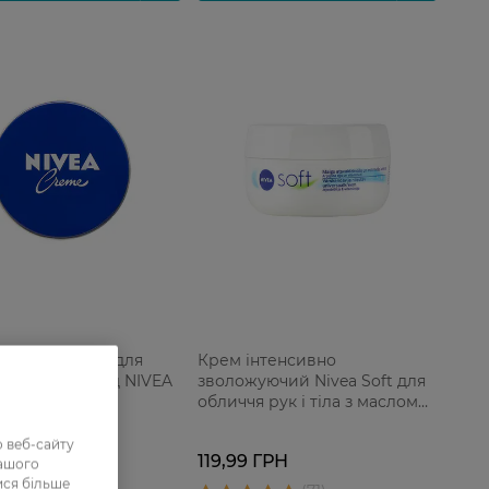
сальний крем для
Крем інтенсивно
у за шкірою від NIVEA
зволожуючий Nivea Soft для
обличчя рук і тіла з маслом
жожоба і вітаміном Е 100 мл
 веб-сайту
 ГРН
119,99 ГРН
нашого
ися більше