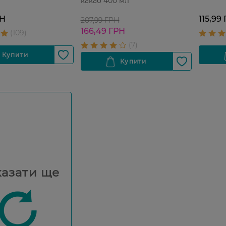
какао 400 мл
РН
115,99
207,99 ГРН
166,49 ГРН
азати ще