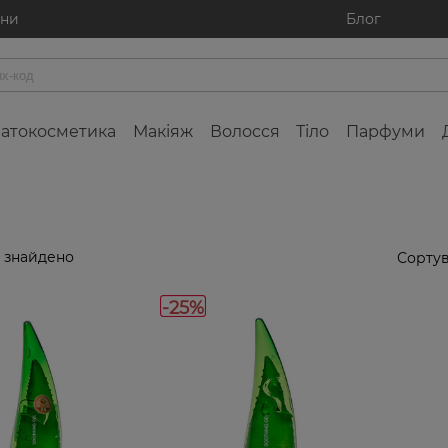
ини
Блог
атокосметика
Макіяж
Волосся
Тіло
Парфуми
 знайдено
Сортув
-25%