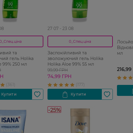
08
27 07 - 23 08
Лосьйон
0_Спец.ціна
0_Спец.ціна
Відновл
ивий та
Заспокійливий та
мл
ий гель Holika
зволожуючий гель Holika
oe 99% 250 мл
Holika Aloe 99% 55 мл
216,99
Н
99,99 ГРН
РН
74,99 ГРН
-25%