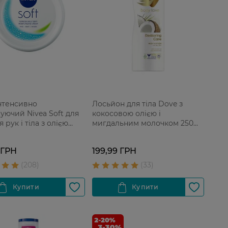
нтенсивно
Лосьйон для тіла Dove з
уючий Nivea Soft для
кокосовою олією і
 рук і тіла з олією
мигдальним молочком 250
 і вітаміном Е 200 мл
мл
 ГРН
199,99 ГРН