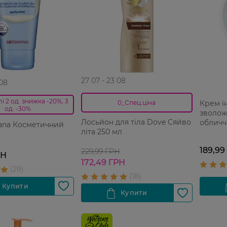
27 07 - 23 08
 08
і 2 од. знижка -20%, 3
Крем і
0_Спец.ціна
од. -30%
зволож
Лосьйон для тіла Dove Сяйво
обличчя
sana Косметичний
літа 250 мл
жожоба
189,99
229,99 ГРН
РН
172,49 ГРН