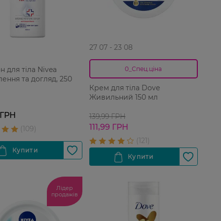
27 07 - 23 08
 для тіла Nivea
0_Спец.ціна
ення та догляд, 250
Крем для тіла Dove
Живильний 150 мл
 ГРН
139,99 ГРН
111,99 ГРН
Лідер
продажів