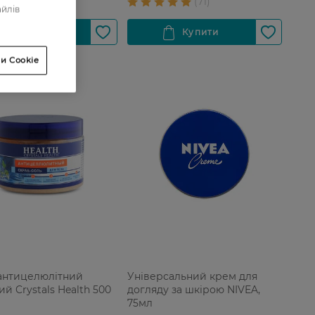
айлів
и Cookie
антицелюлітний
Універсальний крем для
й Crystals Health 500
догляду за шкірою NIVEA,
75мл