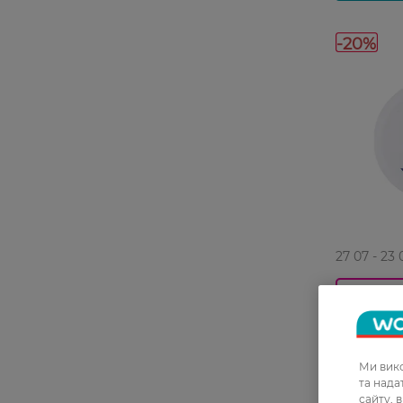
-20%
27 07 - 23 
Крем для 
Живильни
Ми вико
109,99 ГРН
та над
сайту, 
87,99 ГР