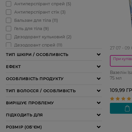
27 07 - 09
При купівл
Вазелін I
75 мл
109,99 Г