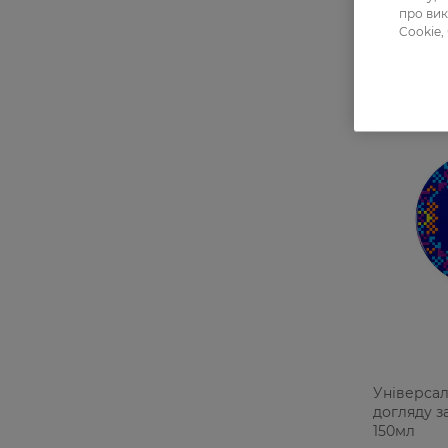
про вик
Cookie,
Універса
догляду з
150мл