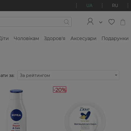
UA
RU
Діти
Чоловікам
Здоров'я
Аксесуари
Подарунки
ати за:
За рейтингом
-20%