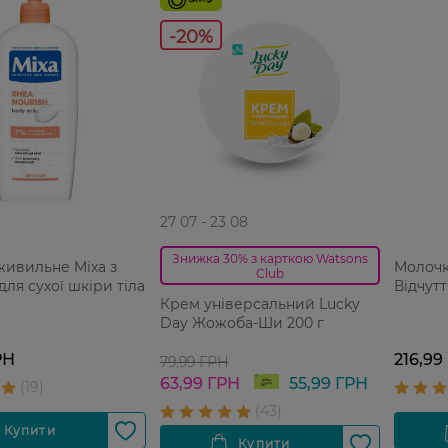
-20%
27 07 - 23 08
Знижка 30% з карткою Watsons
живильне Mixa з
Молочк
Club
для сухої шкіри тіла
Відчутт
Крем універсальний Lucky
Day Жожоба-Ши 200 г
РН
216,99
79,99 ГРН
63,99 ГРН
55,99 ГРН