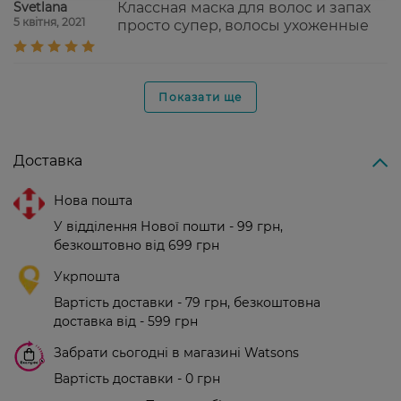
Svetlana
Классная маска для волос и запах
5 квітня, 2021
просто супер, волосы ухоженные
Показати ще
Доставка
Нова пошта
У відділення Нової пошти - 99 грн,
безкоштовно від 699 грн
Укрпошта
Вартість доставки - 79 грн, безкоштовна
доставка від - 599 грн
Забрати сьогодні в магазині Watsons
Вартість доставки - 0 грн
Вартість доставки - 99 грн, безкоштовна доставка від - 699 грн