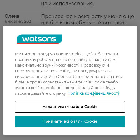
на 2 использования.
Олeна
Прекрасная маска, есть у меня еще
6 жовтня, 2021
и в большом объеме. А вот такие
пакетики выручают меня в
поездках, очень удобно и
экономично. Отлично оживляет и
освежает окрашенные волосы,
придает блеск и силу.
Ми використовуємо файли Cookie, щоб забезпечити
правильну роботу нашого веб-сайту та надати вам
максимально зручні можливості. Продовжуючи
Маргарита
Классная маска для волос и запах
використання нашого сайту, ви погоджуєтесь на
1 жовтня, 2021
просто супер, волосы ухоженные
використання файлів Cookie. Якщо ви хочете дізнатися
більше про використання нами файлів Cookie та/або
змінити свої вподобання щодо файлів Cookie, будь
Марина
Волосы очень мягкие, гладкие и
ласка, відвідайте сторінку
Політіка конфіденційності
7 травня, 2021
блестящие. Мгновенно оживают, а
до нее были безжизненными от
Налаштувати файли Cookie
окрашиваний немного. При
регулярном применении (даже не
Прийняти всі файли Cookie
частом) думаю скоро их
восстановлю.