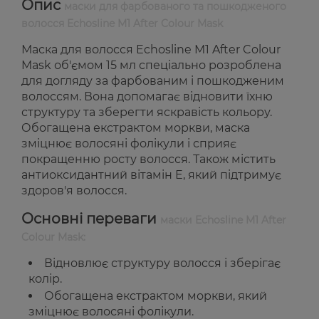
Опис
маски для фарбованого та пошкодженого
волосся Echosline M1 After Colour Mask
Маска для волосся Echosline M1 After Colour
Mask об'ємом 15 мл спеціально розроблена
для догляду за фарбованим і пошкодженим
волоссям. Вона допомагає відновити їхню
структуру та зберегти яскравість кольору.
Обогащена екстрактом моркви, маска
зміцнює волосяні фолікули і сприяє
покращенню росту волосся. Також містить
антиоксидантний вітамін E, який підтримує
здоров'я волосся.
Основні переваги
маски Echosline M1 After
Colour Mask:
Відновлює структуру волосся і зберігає
колір.
Обогащена екстрактом моркви, який
зміцнює волосяні фолікули.