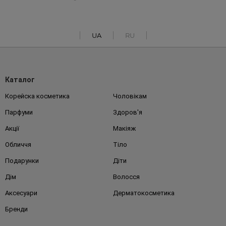
UA
RU
Каталог
Корейска косметика
Чоловікам
Парфуми
Здоров'я
Акції
Макіяж
Обличчя
Тіло
Подарунки
Діти
Дім
Волосся
Аксесуари
Дерматокосметика
Бренди