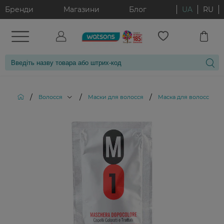
Бренди
Магазини
Блог
UA
RU
/
/
/
Волосся
Маски для волосся
Маска для волосся Ech