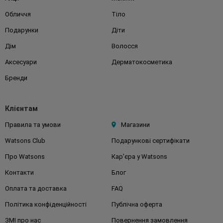
Обличчя
Тіло
Подарунки
Діти
Дім
Волосся
Аксесуари
Дерматокосметика
Бренди
Клієнтам
Правила та умови
Магазини
Watsons Club
Подарункові сертифікати
Про Watsons
Кар'єра у Watsons
Контакти
Блог
Оплата та доставка
FAQ
Політика конфіденційності
Публічна оферта
ЗМІ про нас
Повернення замовлення