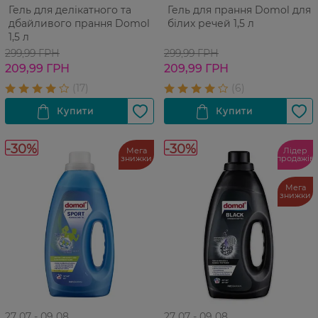
Гель для делікатного та
Гель для прання Domol для
дбайливого прання Domol
білих речей 1,5 л
1,5 л
299,99 ГРН
299,99 ГРН
209,99 ГРН
209,99 ГРН
-30%
-30%
Мега
Лідер
знижки
продажів
Мега
знижки
27 07 - 09 08
27 07 - 09 08