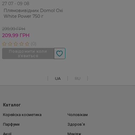
27 07 - 09 08
Плямовивідник Domol Oxi
White Power 750 г
299,99 ГРН
209,99 ГРН
UA
RU
Каталог
Корейска косметика
Чоловікам
Парфуми
Здоров'я
Акції
Макіяж