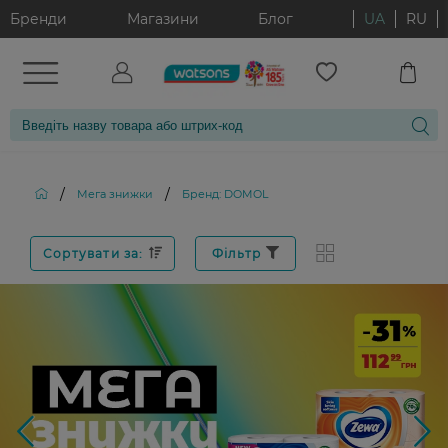
Бренди
Магазини
Блог
UA
RU
/
/
Мега знижки
Бренд: DOMOL
Сортувати за:
Фільтр