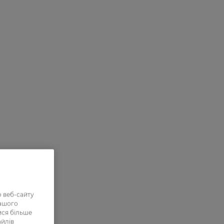
 веб-сайту
нашого
ися більше
айлів