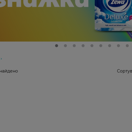
знайдено
Сортув