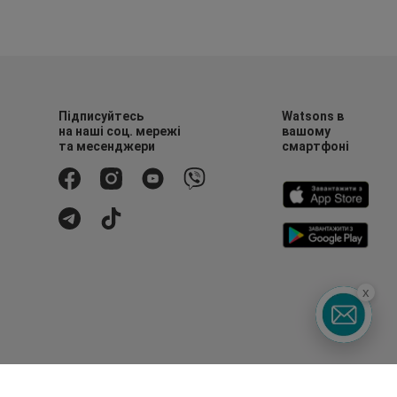
Підписуйтесь
Watsons в
на наші соц. мережі
вашому
та месенджери
смартфоні
x