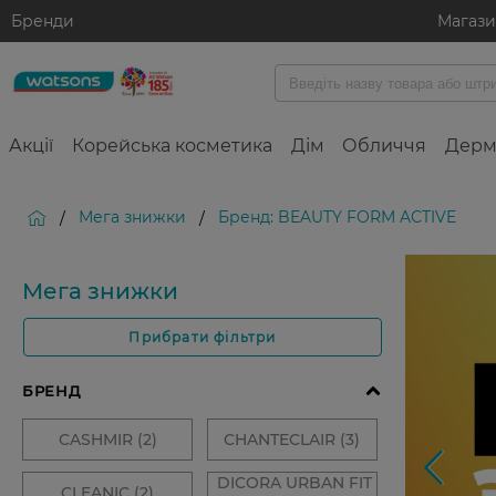
Бренди
Магаз
Акції
Корейська косметика
Дім
Обличчя
Дерм
Мега знижки
Бренд: BEAUTY FORM ACTIVE
/
/
Мега знижки
Прибрати фільтри