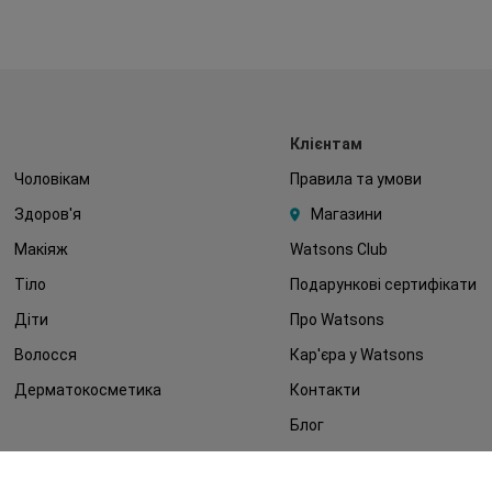
Клієнтам
Чоловікам
Правила та умови
Здоров'я
Магазини
Макіяж
Watsons Club
Тіло
Подарункові сертифікати
Діти
Про Watsons
Волосся
Кар'єра у Watsons
Дерматокосметика
Контакти
Блог
Оплата та доставка