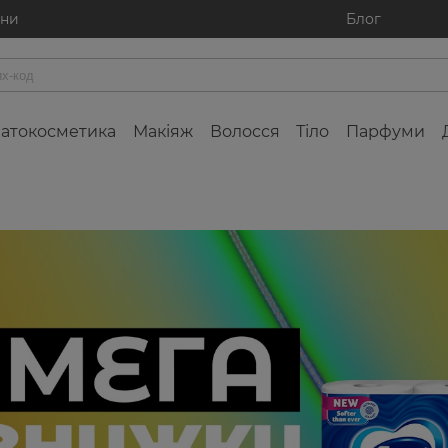
ини
Блог
атокосметика
Макіяж
Волосся
Тіло
Парфуми