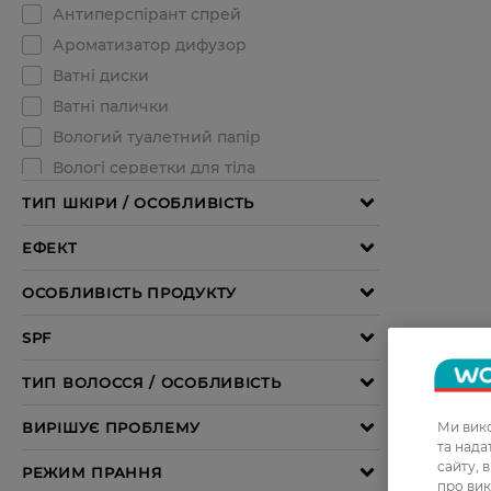
Ми вико
та над
сайту, 
про вик