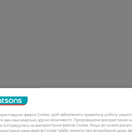
ристовуємо файли Cookie, щоб забезпечити правильну роботу нашого
ати вам максимально зручні можливості. Продовжуючи використання 
ви погоджуєтесь на використання файлів Cookie. Якщо ви хочете дізнат
ористання нами файлів Cookie та/або змінити свої вподобання щодо ф