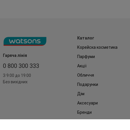
Каталог
Корейска косметика
Гаряча лінія
Парфуми
0 800 300 333
Акції
Обличчя
З 9:00 до 19:00
Без вихідних
Подарунки
Дім
Аксесуари
Бренди