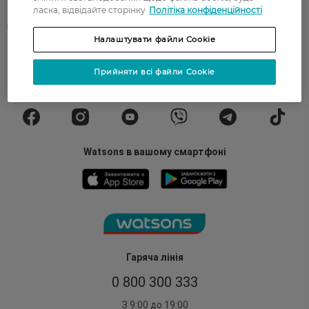
Оплата та доставка
FAQ
ласка, відвідайте сторінку
Політіка конфіденційності
Політика конфіденційності
Публічна оферта
Налаштувати файли Cookie
ЗМІ про нас
Повернення замовлення
Прийняти всі файли Cookie
Підписуйтесь
на наші соц. мережі
та месенджери
Watsons в вашому смартфоні
Гаряча лінія
0 800 300 333
З 9:00 до 19:00