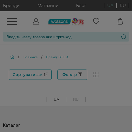
Бренди
Магазини
Блог
UA
RU
/
/
Новинка
Бренд: BELLA
Сортувати за:
Фільтр
UA
RU
Каталог