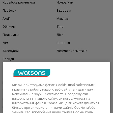
Корейска косметика
Чоловікам
Парфуми
Здоров'я
Акції
Макіяж
Обличчя
Тіло
Подарунки
Діти
Дім
Волосся
Аксесуари
Дерматокосметика
Бренди
Клієнтам
Правила та умови
Магазини
Ми використовуємо файли Cookie, щоб забезпечити
правильну роботу нашого веб-сайту та надати вам
Watsons Club
Подарункові сертифікати
максимально зручні можливості. Продовжуючи
використання нашого сайту, ви погоджуєтесь на
Про Watsons
Кар'єра у Watsons
використання файлів Cookie. Якщо ви хочете дізнатися
Контакти
Блог
більше про використання нами файлів Cookie та/або
змінити свої вподобання щодо файлів Cookie, будь