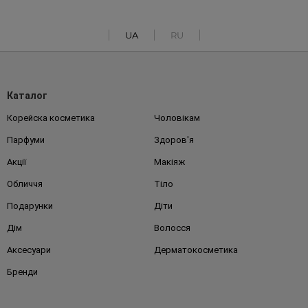
UA
RU
Каталог
Корейска косметика
Чоловікам
Парфуми
Здоров'я
Акції
Макіяж
Обличчя
Тіло
Подарунки
Діти
Дім
Волосся
Аксесуари
Дерматокосметика
Бренди