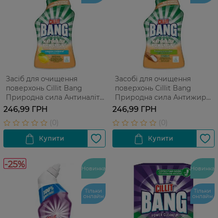
Засіб для очищення
Засобі для очищення
поверхонь Cillit Bang
поверхонь Cillit Bang
Природна сила Антиналіт
Природна сила Антижир
750 мл
750 мл
246,99 ГРН
246,99 ГРН
-25%
Новинка
Новинка
Тільки
Тільки
онлайн
онлайн