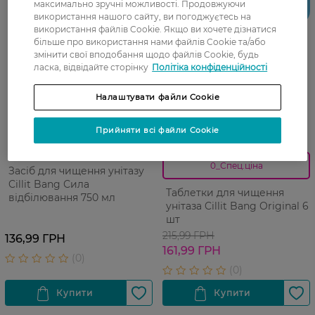
максимально зручні можливості. Продовжуючи
Тільки
онлайн
використання нашого сайту, ви погоджуєтесь на
використання файлів Cookie. Якщо ви хочете дізнатися
більше про використання нами файлів Cookie та/або
змінити свої вподобання щодо файлів Cookie, будь
ласка, відвідайте сторінку
Політіка конфіденційності
Налаштувати файли Cookie
Прийняти всі файли Cookie
27 07 - 23 08
0_Спец.ціна
Засіб для чищення унітазу
Cillit Bang Сила
Таблетки для чищення
відбілювання 750 мл
унітаза Cillit Bang Original 6
шт
215,99 ГРН
136,99 ГРН
161,99 ГРН