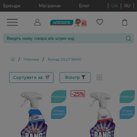
Бренди
Магазини
Блог
UA
RU
/
/
Новинка
Бренд: CILLIT BANG
Сортувати за:
Фільтр
-25%
Новинка
Новинка
Тільки
Тільки
онлайн
онлайн