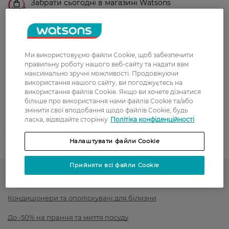
Забрати сьогодні в магазині Watsons
Вартість доставки - 0 грн
Вартість доставки - 99 грн, безкоштовна доставка від - 699 грн
Показати більше
Оплата
Ми використовуємо файли Cookie, щоб забезпечити
правильну роботу нашого веб-сайту та надати вам
максимально зручні можливості. Продовжуючи
Оплата карткою
використання нашого сайту, ви погоджуєтесь на
використання файлів Cookie. Якщо ви хочете дізнатися
Післяоплата
більше про використання нами файлів Cookie та/або
змінити свої вподобання щодо файлів Cookie, будь
Показати більше
ласка, відвідайте сторінку
Політіка конфіденційності
Налаштувати файли Cookie
Код товару
1533285
Прийняти всі файли Cookie
Засоби для прання
Кондиціонери та ополіскувачі для білизни
До -50% на прання та миття посуду