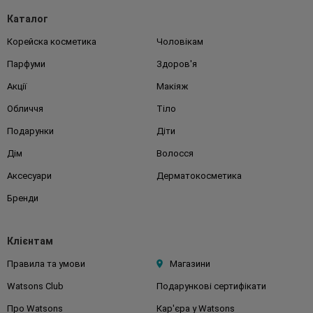
Каталог
Корейска косметика
Чоловікам
Парфуми
Здоров'я
Акції
Макіяж
Обличчя
Тіло
Подарунки
Діти
Дім
Волосся
Аксесуари
Дерматокосметика
Бренди
Клієнтам
Правила та умови
Магазини
Watsons Club
Подарункові сертифікати
Про Watsons
Кар'єра у Watsons