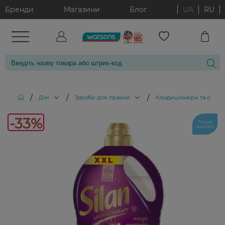
Бренди
Магазини
Блог
UA
RU
/
/
/
Дім
Засоби для прання
Кондиціонери та ополіс
-33%
-33%
Тільки
онлайн