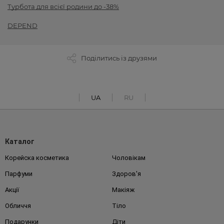
Турбота для всієї родини до -38%
DEPEND
Поділитись із друзями
UA
RU
Каталог
Корейска косметика
Чоловікам
Парфуми
Здоров'я
Акції
Макіяж
Обличчя
Тіло
Подарунки
Діти