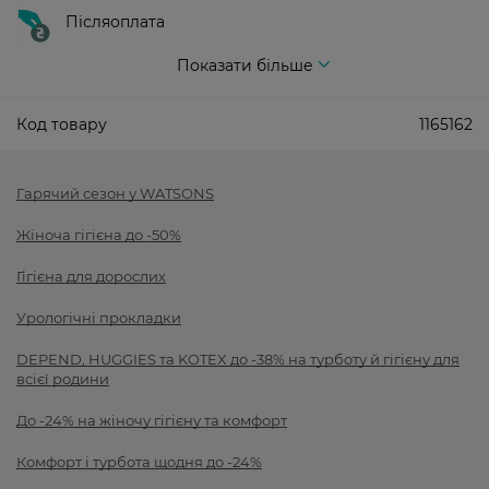
Післяоплата
Показати більше
Код товару
1165162
Гарячий сезон у WATSONS
Жіноча гігієна до -50%
Гігієна для дорослих
Урологічні прокладки
DEPEND, HUGGIES та KOTEX до -38% на турботу й гігієну для
всієї родини
До -24% на жіночу гігієну та комфорт
Комфорт і турбота щодня до -24%