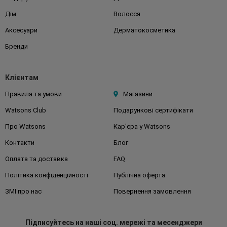
Дім
Волосся
Аксесуари
Дерматокосметика
Бренди
Клієнтам
Правила та умови
Магазини
Watsons Club
Подарункові сертифікати
Про Watsons
Кар'єра у Watsons
Контакти
Блог
Оплата та доставка
FAQ
Політика конфіденційності
Публічна оферта
ЗМІ про нас
Повернення замовлення
Підписуйтесь
на наші соц. мережі
та месенджери