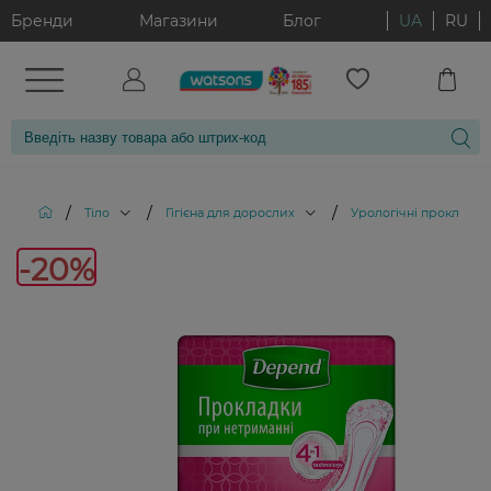
Бренди
Магазини
Блог
UA
RU
/
/
/
Тіло
Гігієна для дорослих
Урологічні прокладки
-20
-20%