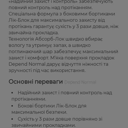
«надійний захист і контроль»
забезпечують
повний контроль над протіканням.
Спеціальна формула з боковими бортиками
Лік-Блок для максимального захисту від
протікань гарантує сухість у 3 рази довше, ніж
звичайна прокладка.
Технологія Абсорб-Лок швидко вбирає
вологу та утримує запах, а швидко
поглинаючий шар забезпечує максимальний
захист і комфорт. М’яка поверхня прокладок
Depend Normal дарує відчуття ніжності та
зручності під час використання.
Основні переваги
Depend Normal
Надійний захист і повний контроль над
протіканнями.
Бокові бортики Лік-Блок для
максимальної безпеки.
Сухість у 3 рази довше порівняно зі
звичайними прокладками.