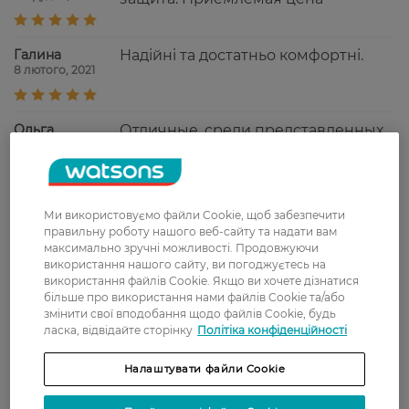
Галина
Надійні та достатньо комфортні.
8 лютого, 2021
Ольга
Отличные, среди представленных
7 липня, 2019
в магазине урологических
прокладок - эти лучшие. Комфорт,
впитываемость, клеевой слой,
дизайн - всё на высоте. Например,
Ми використовуємо файли Cookie, щоб забезпечити
"нормал" у "Тэны" тоже неплохие,
правильну роботу нашого веб-сайту та надати вам
но меньше и тоньше. Рекомендую
максимально зручні можливості. Продовжуючи
для обильных критических дней,
використання нашого сайту, ви погоджуєтесь на
забудете про протекания.
використання файлів Cookie. Якщо ви хочете дізнатися
більше про використання нами файлів Cookie та/або
Елена
Удобные и работающие, срветую
змінити свої вподобання щодо файлів Cookie, будь
29 жовтня, 2018
ласка, відвідайте сторінку
Політіка конфіденційності
тем, кто столкнулся с проблемой -
фиксирует влагу и запах
Налаштувати файли Cookie
Показати ще