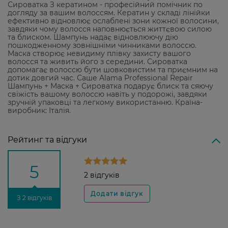
Сироватка З кератином - професійний помічник по
догляду за вашим волоссям. Кератин у складі лінійки
ефективно відновлює ослаблені зони кожної волосини,
завдяки чому волосся наповнюється життєвою силою
та блиском. Шампунь надає відновлюючу дію
пошкодженному зовнішніми чинниками волоссю.
Маска створює невидиму плівку захисту вашого
волосся та живить його з середини. Сироватка
допомагає волоссю бути шовковистим та приємним на
дотик довгий час. Саше Alama Professional Repair
Шампунь + Маска + Сироватка подарує блиск та сяючу
свіжість вашому волоссю навіть у подорожі, завдяки
зручній упаковці та легкому використанню. Країна-
виробник: Італія.
Рейтинг та відгуки
5
2 відгуків
З 2 відгуків