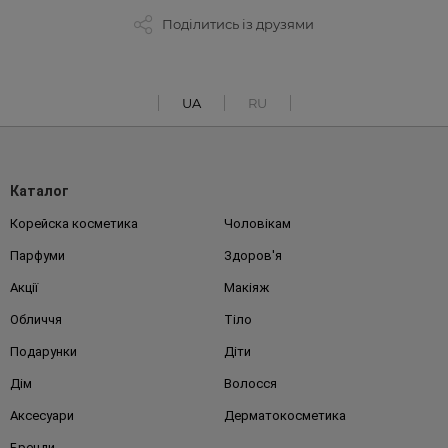
Поділитись із друзями
UA
RU
Каталог
Корейска косметика
Чоловікам
Парфуми
Здоров'я
Акції
Макіяж
Обличчя
Тіло
Подарунки
Діти
Дім
Волосся
Аксесуари
Дерматокосметика
Бренди