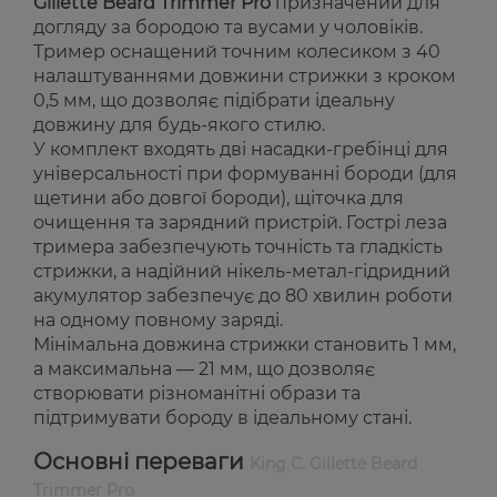
Gillette Beard Trimmer Pro
призначений для
догляду за бородою та вусами у чоловіків.
Тример оснащений точним колесиком з 40
налаштуваннями довжини стрижки з кроком
0,5 мм, що дозволяє підібрати ідеальну
довжину для будь-якого стилю.
У комплект входять дві насадки-гребінці для
універсальності при формуванні бороди (для
щетини або довгої бороди), щіточка для
очищення та зарядний пристрій. Гострі леза
тримера забезпечують точність та гладкість
стрижки, а надійний нікель-метал-гідридний
акумулятор забезпечує до 80 хвилин роботи
на одному повному заряді.
Мінімальна довжина стрижки становить 1 мм,
а максимальна — 21 мм, що дозволяє
створювати різноманітні образи та
підтримувати бороду в ідеальному стані.
Основні переваги
King C. Gillette Beard
Trimmer Pro