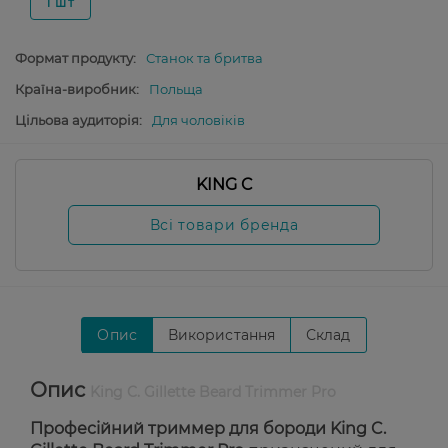
1 шт
Формат продукту:
Станок та бритва
Країна-виробник:
Польща
Цільова аудиторія:
Для чоловіків
KING C
Всі товари бренда
Опис
Використання
Склад
Опис
King C. Gillette Beard Trimmer Pro
Професійний триммер для бороди King C.