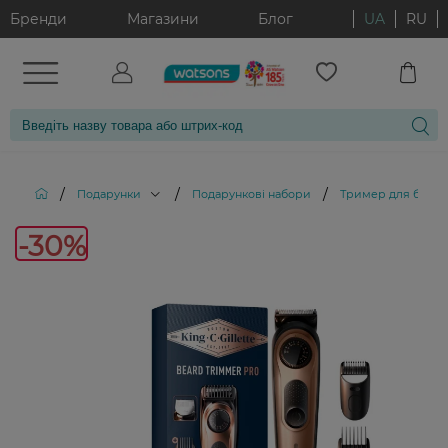
Бренди
Магазини
Блог
UA
RU
/
/
/
Подарунки
Подарункові набори
Тример для бороди 
-30%