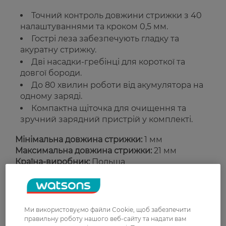
Точний контроль довжини стрижки з 40
налаштуваннями та кроком 0,5 мм.
Гострі леза забезпечують гладку та
акуратну стрижку.
Дві насадки-гребінці для короткої та
довгої бороди.
До 80 хвилин роботи від акумулятора на
одному заряді.
Компактна щіточка для очищення та
зручний зарядний пристрій у комплекті.
Мінімальна довжина стрижки:
1 мм
Максимальна довжина стрижки:
21 мм
Країна-виробник:
Польща
Рейтинг та відгуки
Ми використовуємо файли Cookie, щоб забезпечити
0
правильну роботу нашого веб-сайту та надати вам