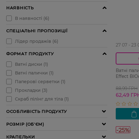
27 07 - 23 
Ватнi пал
Effec
88,99 ГРН
62,49 ГР
-25%