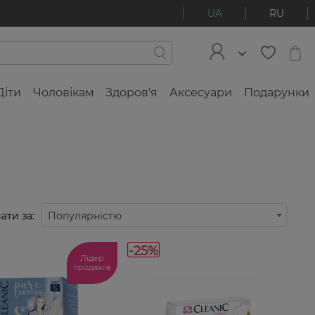
UA
RU
Діти
Чоловікам
Здоров'я
Аксесуари
Подарунки
ати за:
Популярністю
-25%
Лідер
продажів