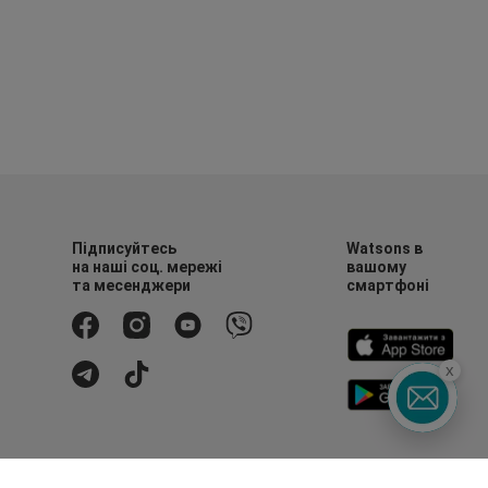
Підписуйтесь
Watsons в
на наші соц. мережі
вашому
та месенджери
смартфоні
x