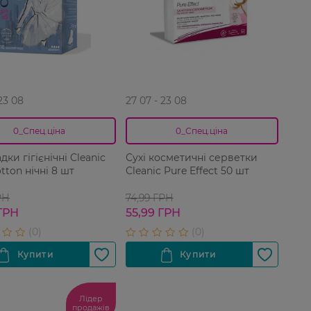
 23 08
27 07 - 23 08
0_Спец.ціна
0_Спец.ціна
ки гігієнічні Cleanic
Сухі косметичні серветки
tton нічні 8 шт
Cleanic Pure Effect 50 шт
РН
74,99 ГРН
ГРН
55,99 ГРН
Лідер
продажів