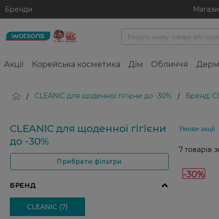
Бренди
Магаз
Акції
Корейська косметика
Дім
Обличчя
Дерм
CLEANIC для щоденної гігієни до -30%
Бренд: C
/
/
CLEANIC для щоденної гігієни
Умови акції
до -30%
7
товарів 
Прибрати фільтри
-30%