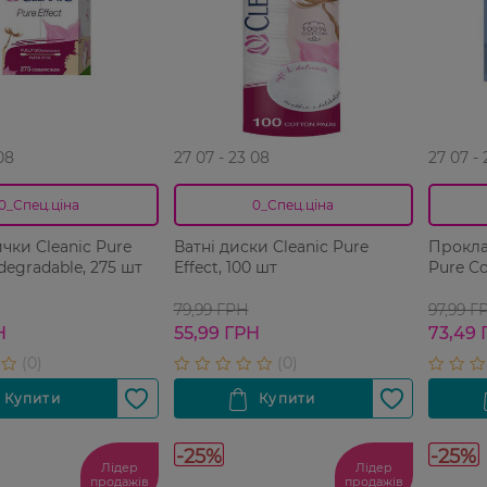
08
27 07 - 23 08
27 07 -
0_Спец.ціна
0_Спец.ціна
ички Cleanic Pure
Ватнi диски Cleanic Pure
Проклад
t BIOdegradable, 275 шт
Effect, 100 шт
Pure Co
79,99 ГРН
97,99 Г
Н
55,99 ГРН
73,49 
-25%
-25%
Лідер
Лідер
продажів
продажів