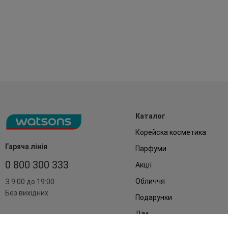
Каталог
Корейска косметика
Гаряча лінія
Парфуми
0 800 300 333
Акції
Обличчя
З 9:00 до 19:00
Без вихідних
Подарунки
Дім