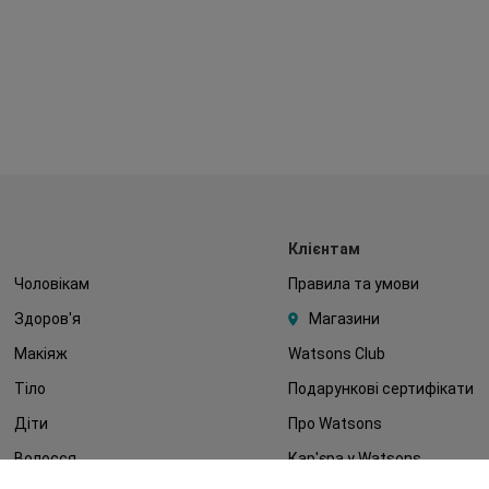
Клієнтам
Чоловікам
Правила та умови
Здоров'я
Магазини
Макіяж
Watsons Club
Тіло
Подарункові сертифікати
Діти
Про Watsons
Волосся
Кар'єра у Watsons