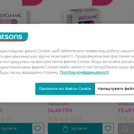
ристовуємо файли Cookie, щоб забезпечити правильну роботу нашого
ати вам максимально зручні можливості. Продовжуючи використання 
ви погоджуєтесь на використання файлів Cookie. Якщо ви хочете дізнат
08
27 07 - 23 08
27 07 -
ористання нами файлів Cookie та/або змінити свої вподобання щодо ф
 будь ласка, відвідайте сторінку
Політіка конфіденційності
0_Спец.ціна
0_Спец.ціна
і прокладки CLEANIC
Прокладки гігієнічні Cleanic
Проклад
Прийняти всі файли Cookie
Налаштувати файл
 Day денні жіночі 10
Soft Ultra нічні 8 шт
Pure 10
72,99 ГРН
97,99 Г
Н
54,49 ГРН
73,49 