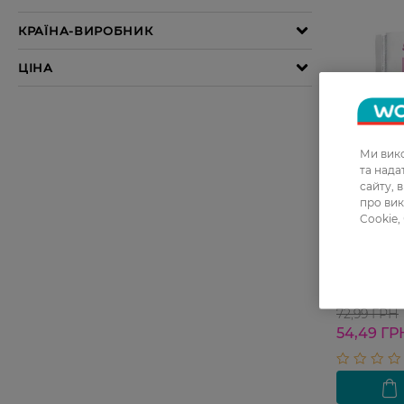
Ми вико
та над
сайту, 
27 07 - 23 
про вик
Cookie,
Гігієнічн
Ultra soft
шт
72,99 ГРН
54,49 ГР