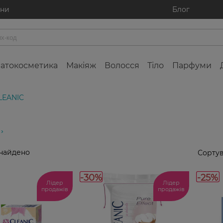
ини
Блог
атокосметика
Макіяж
Волосся
Тіло
Парфуми
LEANIC
знайдено
Сортув
-30%
-25%
Лідер
Лідер
продажів
продажів