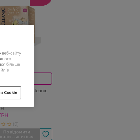
 веб-сайту
нашого
ися більше
 23 08
айлів
0_Спец.ціна
ки гігієнічні Cleanic
и Cookie
 шт
РН
ГРН