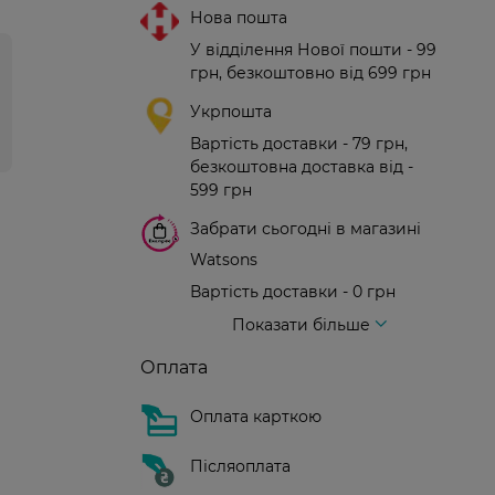
Нова пошта
У відділення Нової пошти - 99
грн, безкоштовно від 699 грн
Укрпошта
Вартість доставки - 79 грн,
безкоштовна доставка від -
599 грн
Забрати сьогодні в магазині
Watsons
Вартість доставки - 0 грн
Вартість доставки - 99 грн, безкоштовна доставка від - 699 грн
Доставка кур'єром нової пошти
Вартість доставки - 150 грн (до парадного)
Показати більше
Оплата
Оплата карткою
Післяоплата