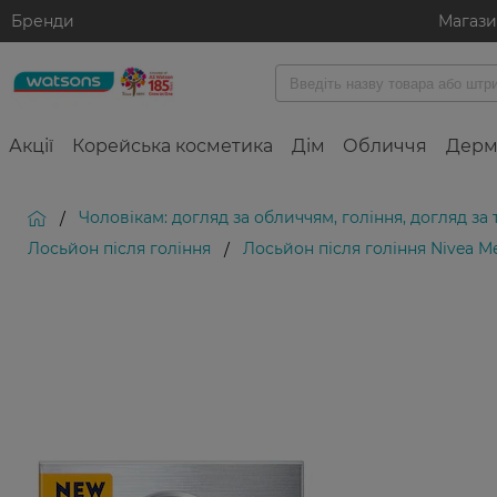
Бренди
Магаз
Акції
Корейська косметика
Дім
Обличчя
Дерм
Чоловікам: догляд за обличчям, гоління, догляд за
/
Лосьйон після гоління
Лосьйон після гоління Nivea Me
/