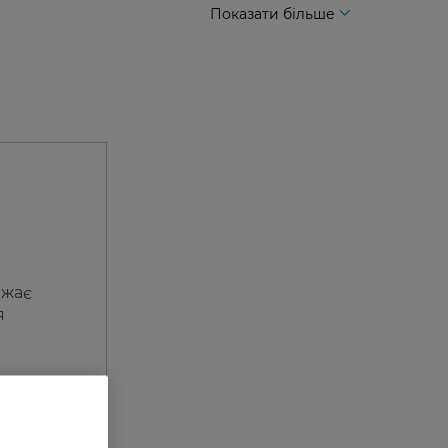
Показати більше
іжає
я