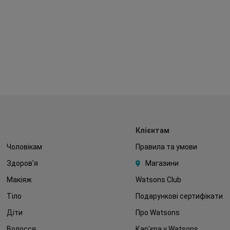
Клієнтам
Чоловікам
Правила та умови
Здоров'я
Магазини
Макіяж
Watsons Club
Тіло
Подарункові сертифікати
Діти
Про Watsons
Волосся
Кар'єра у Watsons