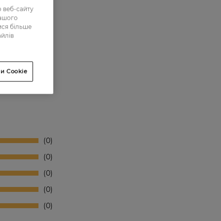
 веб-сайту
нашого
ися більше
айлів
и Cookie
0
0
0
0
0