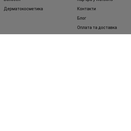
Дерматокосметика
Контакти
Блог
Оплата та доставка
FAQ
Політика конфіденційності
Публічна оферта
ЗМІ про нас
Повернення замовлення
©2014 - 2026. Умови використання сайту