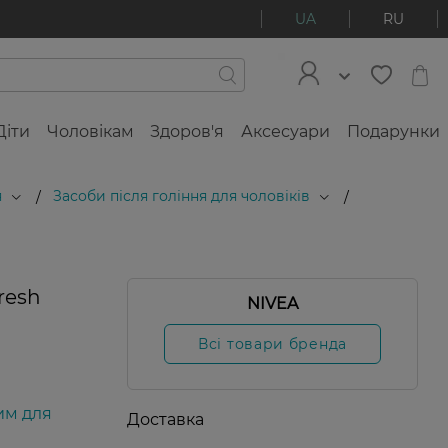
UA
RU
Діти
Чоловікам
Здоров'я
Аксесуари
Подарунки
я
Засоби після гоління для чоловіків
/
/
resh
NIVEA
Всі товари бренда
им для
Доставка