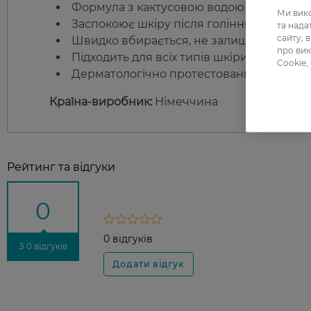
Формула з кактусовою водою та м’ятою дл
Ми вико
Заспокоює шкіру після гоління та запоб
та над
сайту, 
Швидко вбирається, не залишаючи слідів
про вик
Підходить для всіх типів шкіри.
Cookie,
Дерматологічно протестований.
Країна-виробник:
Німеччина
Рейтинг та відгуки
0
0 відгуків
З 0 відгуків