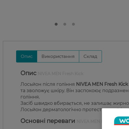
Опис
Використання
Склад
Опис
NIVEA MEN Fresh Kick
Лосьйон після гоління
NIVEA MEN Fresh Kick
та зволожує шкіру. Він заспокоює подразнення
гоління.
Засіб швидко вбирається, не залишає жирної а
Лосьйон дерматологічно протестований і за
Основні переваги
NIVEA MEN Fresh Kick