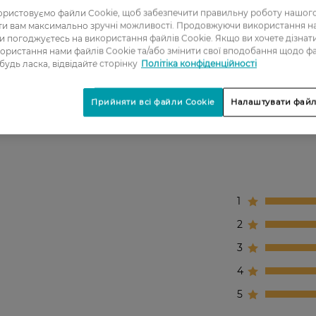
я інтенсивної свіжості.
ристовуємо файли Cookie, щоб забезпечити правильну роботу нашого
ігає подразненням.
ати вам максимально зручні можливості. Продовжуючи використання 
ви погоджуєтесь на використання файлів Cookie. Якщо ви хочете дізнат
.
ористання нами файлів Cookie та/або змінити свої вподобання щодо ф
 будь ласка, відвідайте сторінку
Політіка конфіденційності
Прийняти всі файли Cookie
Налаштувати файл
1
2
3
4
5