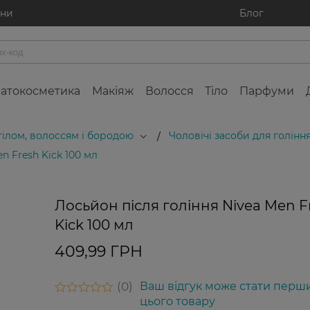
ини
Блог
атокосметика
Макіяж
Волосся
Тіло
Парфуми
 тілом, волоссям і бородою
Чоловічі засоби для голінн
/
n Fresh Kick 100 мл
Лосьйон після гоління Nivea Men F
Kick 100 мл
409,99 ГРН
0
Ваш відгук може стати перш
цього товару