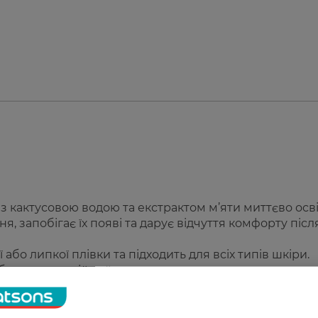
з кактусовою водою та екстрактом м’яти миттєво осв
, запобігає їх появі та дарує відчуття комфорту післ
бо липкої плівки та підходить для всіх типів шкіри.
безпечує надійний догляд щодня.