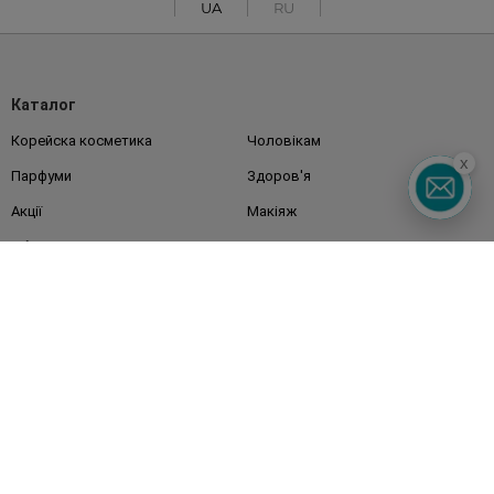
UA
RU
Каталог
Корейска косметика
Чоловікам
x
Парфуми
Здоров'я
Акції
Макіяж
Обличчя
Тіло
Подарунки
Діти
Дім
Волосся
Аксесуари
Дерматокосметика
Бренди
Клієнтам
Правила та умови
Магазини