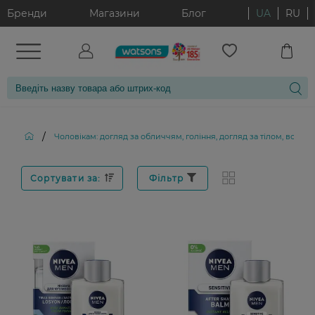
Бренди
Магазини
Блог
UA
RU
/
Чоловікам: догляд за обличчям, гоління, догляд за тілом, волос
Сортувати за:
Фільтр