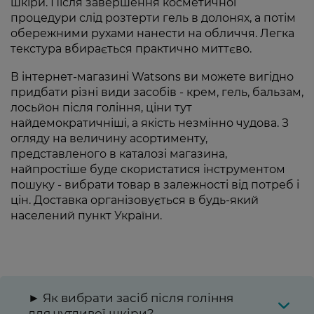
шкіри. Після завершення косметичної
процедури слід розтерти гель в долонях, а потім
обережними рухами нанести на обличчя. Легка
текстура вбирається практично миттєво.
В інтернет-магазині Watsons ви можете вигідно
придбати різні види засобів - крем, гель, бальзам,
лосьйон після гоління, ціни тут
найдемократичніші, а якість незмінно чудова. З
огляду на величину асортименту,
представленого в каталозі магазина,
найпростіше буде скористатися інструментом
пошуку - вибрати товар в залежності від потреб і
цін. Доставка організовується в будь-який
населений пункт України.
► Як вибрати засіб після гоління
для чутливої шкіри?