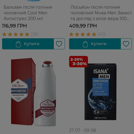
Бальзам після гоління
Лосьйон після гоління
чоловічий Cool Men
чоловічий Nivea Men Захист
Антистрес 200 мл
та догляд з алое вера 100
мл
116,99 ГРН
409,99 ГРН
27 07 - 09 08