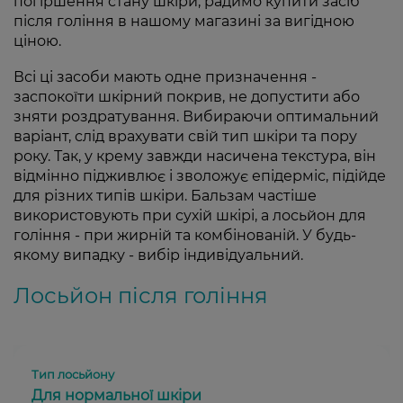
погіршення стану шкіри, радимо купити засіб
після гоління в нашому магазині за вигідною
ціною.
Всі ці засоби мають одне призначення -
заспокоїти шкірний покрив, не допустити або
зняти роздратування. Вибираючи оптимальний
варіант, слід врахувати свій тип шкіри та пору
року. Так, у крему завжди насичена текстура, він
відмінно підживлює і зволожує епідерміс, підійде
для різних типів шкіри. Бальзам частіше
використовують при сухій шкірі, а лосьйон для
гоління - при жирній та комбінованій. У будь-
якому випадку - вибір індивідуальний.
Лосьйон після гоління
Для нормальної шкіри