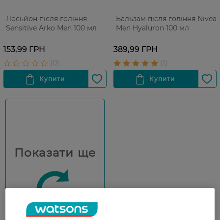
Лосьйон після гоління
Бальзам після гоління Nivea
Sensitive Arko Men 100 мл
Men Hyaluron 100 мл
153,99 ГРН
389,99 ГРН
Показати ще