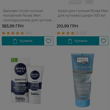
Бальзам після гоління
Крем для гоління Nivea Men
чоловічий Nivea Men
для чутливої шкіри 100 мл
охолоджуючий для чутливої
шкіри 100 мл
383,99 ГРН
210,99 ГРН