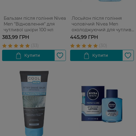
Бальзам після гоління Nivea
Лосьйон після гоління
Men "Відновлення" для
чоловічий Nivea Men
чутливої шкіри 100 мл
охолоджуючий для чутливої
шкіри без вмісту спирту 100
383,99 ГРН
445,99 ГРН
мл