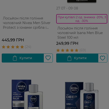
27 07 - 09 08
При купівлі 2 од. знижка -20%, 3
Лосьйон після гоління
од. -30%
чоловічий Nivea Men Silver
Protect з іонами срібла і
Лосьйон після гоління
антибактеріальним
чоловічий Isana Men Blue
ефектом 100 мл
Steel 100 мл
445,99 ГРН
249,99 ГРН