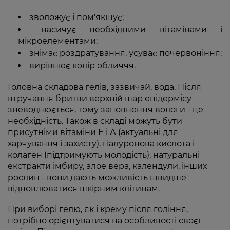
зволожує і пом'якшує;
насичує необхідними вітамінами і
мікроелементами;
знімає роздратування, усуває почервоніння;
вирівнює колір обличчя.
Головна складова гелів, зазвичай, вода. Після
втручання бритви верхній шар епідермісу
зневоднюється, тому заповнення вологи - це
необхідність. Також в складі можуть бути
присутніми вітаміни Е і А (актуальні для
харчування і захисту), гіалуронова кислота і
колаген (підтримують молодість), натуральні
екстракти імбиру, алое вера, календули, інших
рослин - вони дають можливість швидше
відновлюватися шкірним клітинам.
При виборі гелю, як і крему після гоління,
потрібно орієнтуватися на особливості своєї