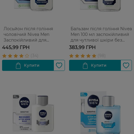
Лосьйон після гоління
Бальзам після гоління Nivea
чоловічий Nivea Men
Men 100 мл заспокійливий
Заспокійливий для
для чутливої шкіри без
чутливої шкіри без вмісту
вмісту спирту 100 мл
445,99 ГРН
383,99 ГРН
спирту 100 мл