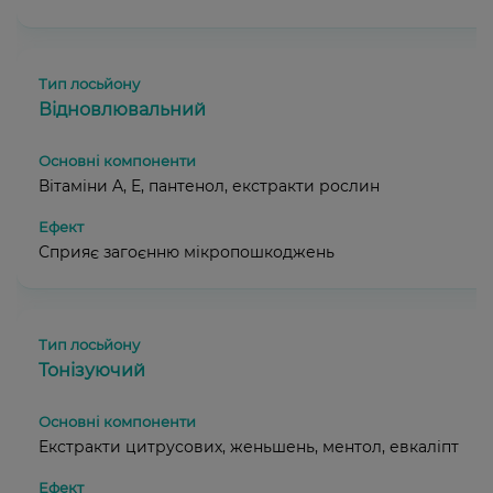
Відновлювальний
Вітаміни A, E, пантенол, екстракти рослин
Сприяє загоєнню мікропошкоджень
Тонізуючий
Екстракти цитрусових, женьшень, ментол, евкаліпт