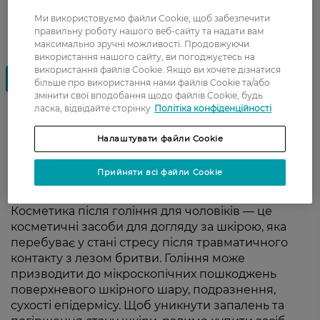
Ми використовуємо файли Cookie, щоб забезпечити
правильну роботу нашого веб-сайту та надати вам
максимально зручні можливості. Продовжуючи
використання нашого сайту, ви погоджуєтесь на
використання файлів Cookie. Якщо ви хочете дізнатися
більше про використання нами файлів Cookie та/або
змінити свої вподобання щодо файлів Cookie, будь
ласка, відвідайте сторінку
Політіка конфіденційності
Засоби після гоління
Налаштувати файли Cookie
допоможуть уникнути
Прийняти всі файли Cookie
подразнень на шкірі
Косметика після гоління для чоловіків — це
косметичні засоби для догляду за шкірою, яка
перебуває у стані стресу після травматичного
контакту з лезом бритви. Гоління може
призводити до мікроскопічних пошкоджень
поверхневого шкірного шару, подразнення,
сухості епідермісу. Щоб уникнути запалень та