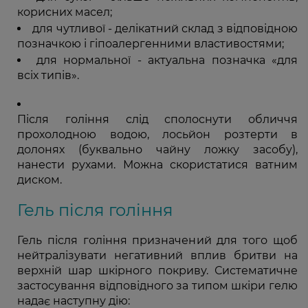
корисних масел;
для чутливої - делікатний склад з відповідною
позначкою і гіпоалергенними властивостями;
для нормальної - актуальна позначка «для
всіх типів».
Після гоління слід сполоснути обличчя
прохолодною водою, лосьйон розтерти в
долонях (буквально чайну ложку засобу),
нанести рухами. Можна скористатися ватним
диском.
Гель після гоління
Гель після гоління призначений для того щоб
нейтралізувати негативний вплив бритви на
верхній шар шкірного покриву. Систематичне
застосування відповідного за типом шкіри гелю
надає наступну дію: