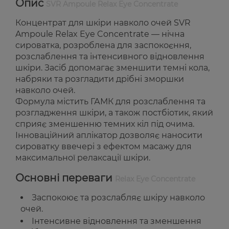
Опис
SVR Ampoule Relax Eye Concentrate
Концентрат для шкіри навколо очей SVR
Ampoule Relax Eye Concentrate — нічна
сироватка, розроблена для заспокоєння,
розслаблення та інтенсивного відновлення
шкіри. Засіб допомагає зменшити темні кола,
набряки та розгладити дрібні зморшки
навколо очей.
Формула містить ГАМК для розслаблення та
розгладження шкіри, а також постбіотик, який
сприяє зменшенню темних кіл під очима.
Інноваційний аплікатор дозволяє наносити
сироватку ввечері з ефектом масажу для
максимальної релаксації шкіри.
Основні переваги
Relax Eye Concentrate
Заспокоює та розслабляє шкіру навколо
очей.
Інтенсивне відновлення та зменшення