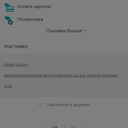
Оплата карткою
Післяоплата
Показати більше
Код товару
Крем під очі
Дерматокосметика проти старіння шкіри: аптечні бренди
SVR
Поділитись із друзями
UA
RU