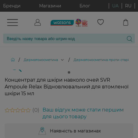
Бренди
Магазини
Блог
UA
RU
/
/
Дерматокосметика
Дерматокосметика проти старіння ш
Концентрат для шкіри навколо очей SVR
Ampoule Relax Відновлювальний для втомленої
шкіри 15 мл
0
Ваш відгук може стати першим
для цього товару
Наявність в магазинах