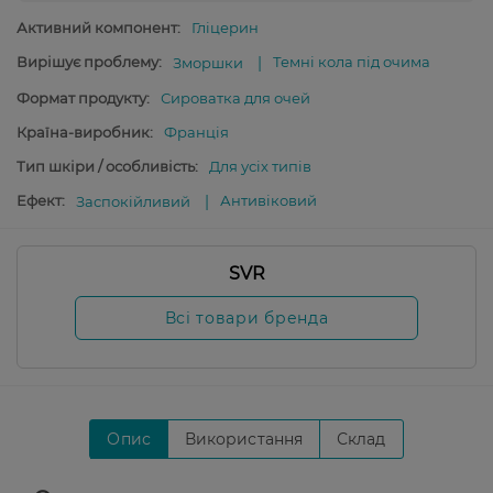
Активний компонент:
Гліцерин
Вирішує проблему:
Темні кола під очима
Зморшки
Формат продукту:
Сироватка для очей
Країна-виробник:
Франція
Тип шкіри / особливість:
Для усіх типів
Ефект:
Антивіковий
Заспокійливий
SVR
Всі товари бренда
Опис
Використання
Склад