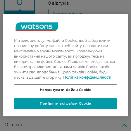
0
0 відгуків
З 0 відгуків
Доставка
Ми використовуємо файли Cookie, щоб забезпечити
правильну роботу нашого веб-сайту та надати вам
Нова пошта
максимально зручні можливості. Продовжуючи
У відділення Нової пошти - 99 грн,
використання нашого сайту, ви погоджуєтесь на
безкоштовно від 699 грн
використання файлів Cookie. Якщо ви хочете дізнатися
більше про використання нами файлів Cookie та/або
Укрпошта
змінити свої вподобання щодо файлів Cookie, будь
ласка, відвідайте сторінку
Політіка конфіденційності
Вартість доставки - 79 грн, безкоштовна
доставка від - 599 грн
Налаштувати файли Cookie
Забрати сьогодні в магазині Watsons
Прийняти всі файли Cookie
Вартість доставки - 0 грн
Вартість доставки - 99 грн, безкоштовна доставка від - 699 грн
Показати більше
Оплата