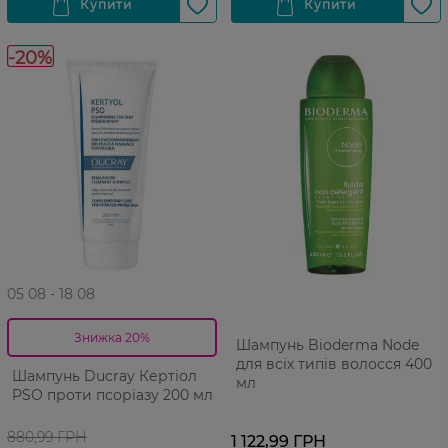
-20%
05 08 - 18 08
Знижка 20%
Шампунь Bioderma Node
для всіх типів волосся 400
Шампунь Ducray Кертіол
мл
PSO проти псоріазу 200 мл
880,99 ГРН
1 122,99 ГРН