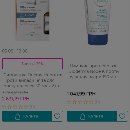
05 08 - 18 08
Знижка 20%
Шампунь при псоріазі
Bioderma Node K проти
Сироватка Ducray Неоптид
лущення шкіри 150 мл
Проти випадіння та для
росту волосся 50 мл х 2 шт
3 288,99 ГРН
1 041,99 ГРН
2 631,19 ГРН