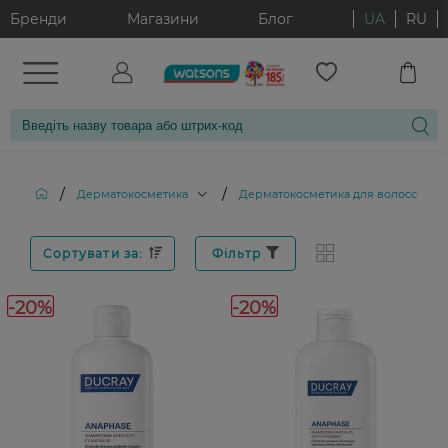
Бренди
Магазини
Блог
UA
RU
/
/
Дерматокосметика
Дерматокосметика для волосся
Сортувати за:
Фільтр
-20%
-20%