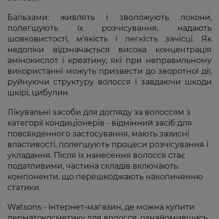
Бальзами: живлять і зволожують локони,
полегшують їх розчісування, надають
шовковистості, м'якість і легкість зачісці. Як
недоліки відзначається висока концентрація
амінокислот і креатину, які при неправильному
використанні можуть призвести до зворотної дії,
руйнуючи структуру волосся і завдаючи шкоди
шкірі, цибулин.
Лікувальні засоби для догляду за волоссям з
категорії кондиціонерів - відмінний засіб для
повсякденного застосування, мають захисні
властивості, полегшують процеси розчісування і
укладання. Після їх нанесення волосся стає
податливими, частина складів включають
компоненти, що перешкоджають накопиченню
статики.
Watsons - інтернет-магазин, де можна купити
дерматокосметику для волосся, ознайомившись