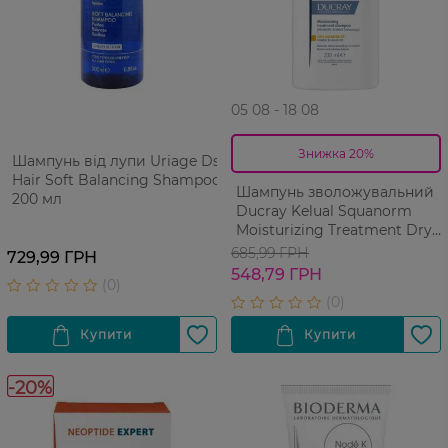
05 08 - 18 08
Знижка 20%
Шампунь від лупи Uriage Ds
Hair Soft Balancing Shampoo
Шампунь зволожувальний
200 мл
Ducray Kelual Squanorm
Moisturizing Treatment Dry
Dandruff проти сухої лупи
685,99 ГРН
729,99 ГРН
200 мл
548,79 ГРН
-20%