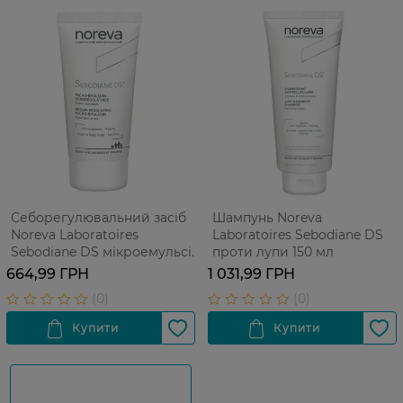
Себорегулювальний засіб
Шампунь Noreva
Noreva Laboratoires
Laboratoires Sebodiane DS
Sebodiane DS мікроемульсія
проти лупи 150 мл
30 мл
664,99 ГРН
1 031,99 ГРН