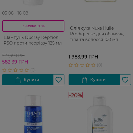
05 08 - 18 08
Знижка 20%
Олія суха Nuxe Huile
Prodigieuse для обличчя,
Шампунь Ducray Кертіол
тіла та волосся 100 мл
PSO проти псоріазу 125 мл
727,99 ГРН
1 983,99 ГРН
582,39 ГРН
-20%