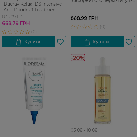
себорейного дерматиту 125
Ducray Kelual DS Intensive
мл
Anti-Dandruff Treatment
Shampoo Інтенсив проти
835,99 ГРН
868,99 ГРН
лупи 100 мл
668,79 ГРН
-20%
05 08 - 18 08