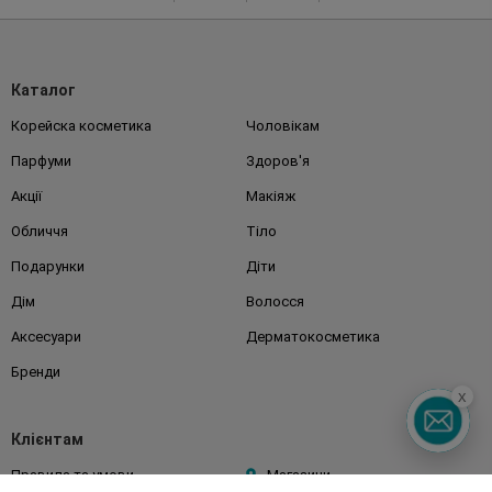
Каталог
Корейска косметика
Чоловікам
Парфуми
Здоров'я
Акції
Макіяж
Обличчя
Тіло
Подарунки
Діти
Дім
Волосся
Аксесуари
Дерматокосметика
Бренди
x
Клієнтам
Правила та умови
Магазини