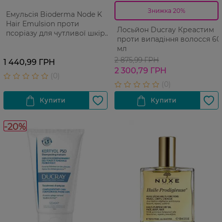
Знижка 20%
Емульсія Bioderma Node K
Hair Emulsion проти
Лосьйон Ducray Креастим
псоріазу для чутливої шкіри
проти випадіння волосся 60
голови 100 мл
мл
2 875,99 ГРН
1 440,99 ГРН
2 300,79 ГРН
-20%