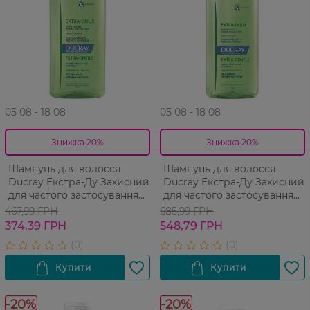
05 08 - 18 08
05 08 - 18 08
Знижка 20%
Знижка 20%
Шампунь для волосся
Шампунь для волосся
Ducray Екстра-Ду Захисний
Ducray Екстра-Ду Захисний
для частого застосування
для частого застосування
200 мл
200 мл
467,99 ГРН
685,99 ГРН
374,39 ГРН
548,79 ГРН
-20%
-20%