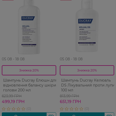
05 08 - 18 08
05 08 - 18 08
Знижка 20%
Знижка 20%
Шампунь Ducray Елюшн для
Шампунь Ducray Келюаль
відновлення балансу шкіри
DS Лікувальний проти лупи
голови 200 мл
100 мл
623,99 ГРН
813,99 ГРН
499,19 ГРН
651,19 ГРН