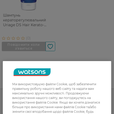
Шампунь
кераторегулювальний
Uriage DS Hair Kerato-
Reducing Treatment
Shampoo проти лупи 150 мл
UA
RU
Ми використовуємо файли Cookie, щоб забезпечити
правильну роботу нашого веб-сайту та надати вам
максимально зручні можливості. Продовжуючи
використання нашого сайту, ви погоджуєтесь на
використання файлів Cookie. Якщо ви хочете дізнатися
Каталог
більше про використання нами файлів Cookie та/або
змінити свої вподобання щодо файлів Cookie, будь
Корейска косметика
Чоловікам