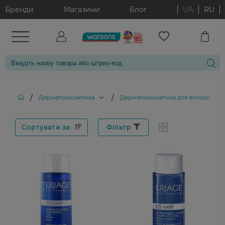
Бренди
Магазини
Блог
UA
RU
/
/
/
Дерматокосметика
Дерматокосметика для волосся
Сортувати за:
Фільтр