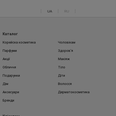
UA
RU
Каталог
Корейска косметика
Чоловікам
Парфуми
Здоров'я
Акції
Макіяж
Обличчя
Тіло
Подарунки
Діти
Дім
Волосся
Аксесуари
Дерматокосметика
Бренди