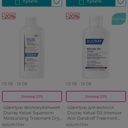
-20%
-20%
Новинка
05 08 - 18 08
05 08 - 18 08
Знижка 20%
Знижка 20%
Шампунь зволожувальний
Шампунь для волосся
Ducray Kelual Squanorm
Ducray Kelual DS Intensive
Moisturizing Treatment Dry
Anti-Dandruff Treatment
Dandruff проти сухої лупи
Shampoo Інтенсив проти
685,99 ГРН
835,99 ГРН