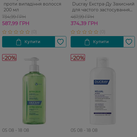
проти випадіння волосся
Ducray Екстра-Ду Захисний
200 мл
для частого застосування
200 мл
734,99 ГРН
467,99 ГРН
587,99 ГРН
374,39 ГРН
-20%
-20%
05 08 - 18 08
05 08 - 18 08