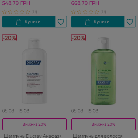
200 мл
лупи 100 мл
548,79 ГРН
668,79 ГРН
-20%
-20%
05 08 - 18 08
05 08 - 18 08
Знижка 20%
Знижка 20%
Шампунь Ducray Анафаз+
Шампунь для волосся