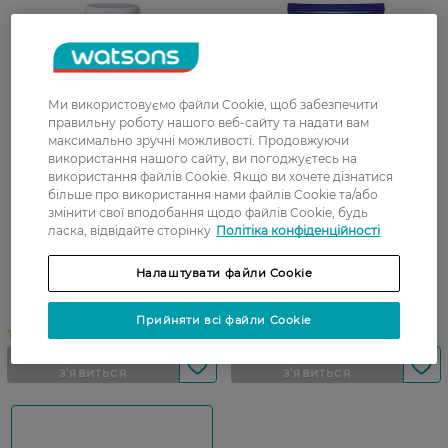
Ми використовуємо файли Cookie, щоб забезпечити
правильну роботу нашого веб-сайту та надати вам
максимально зручні можливості. Продовжуючи
використання нашого сайту, ви погоджуєтесь на
використання файлів Cookie. Якщо ви хочете дізнатися
більше про використання нами файлів Cookie та/або
змінити свої вподобання щодо файлів Cookie, будь
ласка, відвідайте сторінку
Політіка конфіденційності
Шампунь для волосся
Шампунь
Uriage DS Hair Anti-Dandruff
кераторегулювальний
Налаштувати файли Cookie
Treatment Shampoo проти
Uriage DS Hair Kerato-
лупи 200 мл
Reducing Treatment
Shampoo проти лупи 150 мл
Прийняти всі файли Cookie