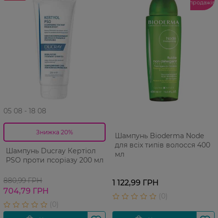
продажів
05 08 - 18 08
Знижка 20%
Шампунь Bioderma Node
для всіх типів волосся 400
Шампунь Ducray Кертіол
мл
PSO проти псоріазу 200 мл
880,99 ГРН
1 122,99 ГРН
704,79 ГРН