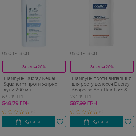
05 08 - 18 08
05 08 - 18 08
Знижка 20%
Знижка 20%
Шампунь Ducray Kelual
Шампунь проти випадіння і
Squanorm проти жирної
для росту волосся Ducray
лупи 200 мл
Anaphase Anti-Hair Loss &
Growth Shampoo 200 мл
685,99 ГРН
734,99 ГРН
548,79 ГРН
587,99 ГРН