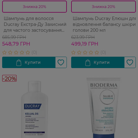
Знижка 20%
Знижка 20%
Шампунь для волосся
Шампунь Ducray Елюшн для
Ducray Екстра-Ду Захисний
відновлення балансу шкіри
для частого застосування
голови 200 мл
200 мл
685,99 ГРН
623,99 ГРН
548,79 ГРН
499,19 ГРН
-20%