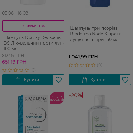
05 08 - 18 08
Знижка 20%
Шампунь при псоріазі
Bioderma Node K проти
Шампунь Ducray Келюаль
лущення шкіри 150 мл
DS Лікувальний проти лупи
100 мл
813,99 ГРН
1 041,99 ГРН
651,19 ГРН
-20%
Лідер
продажів