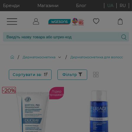
Бренди
Магазини
Блог
UA
RU
/
/
/
Дерматокосметика
Дерматокосметика для волосся
Сортувати за:
Фільтр
-20%
Лідер
продажів