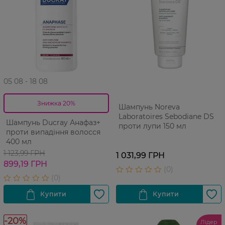
05 08 - 18 08
Знижка 20%
Шампунь Noreva
Laboratoires Sebodiane DS
Шампунь Ducray Анафаз+
проти лупи 150 мл
проти випадіння волосся
400 мл
1 123,99 ГРН
1 031,99 ГРН
899,19 ГРН
-20%
Лідер