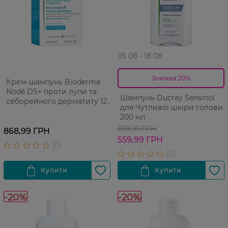
05 08 - 18 08
Знижка 20%
Крем-шампунь Bioderma
Nodé DS+ проти лупи та
Шампунь Ducray Sensinol
себорейного дерматиту 125
для Чутливої шкіри голови
мл
200 мл
699,99 ГРН
868,99 ГРН
559,99 ГРН
-20%
-20%