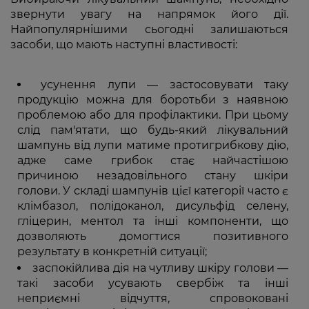
звернути увагу на напрямок його дії.
Найпопулярнішими сьогодні залишаються
засоби, що мають наступні властивості:
усунення лупи — застосовувати таку
продукцію можна для боротьби з наявною
проблемою або для профілактики. При цьому
слід пам'ятати, що будь-який лікувальний
шампунь від лупи матиме протигрибкову дію,
адже саме грибок стає найчастішою
причиною незадовільного стану шкіри
голови. У складі шампунів цієї категорії часто є
клімбазол, полідоканол, дисульфід селену,
гліцерин, ментол та інші компоненти, що
дозволяють домогтися позитивного
результату в конкретній ситуації;
заспокійлива дія на чутливу шкіру голови —
такі засоби усувають свербіж та інші
неприємні відчуття, спровоковані