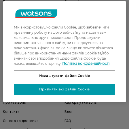
Парфуми
Здоров'я
Акції
Макіяж
Обличчя
Тіло
Ми використовуємо файли Cookie, щоб забезпечити
Подарунки
Діти
правильну роботу нашого веб-сайту та надати вам
максимально зручні можливості. Продовжуючи
Дім
Волосся
використання нашого сайту, ви погоджуєтесь на
Аксесуари
Дерматокосметика
використання файлів Cookie. Якщо ви хочете дізнатися
більше про використання нами файлів Cookie та/або
Бренди
змінити свої вподобання щодо файлів Cookie, будь
ласка, відвідайте сторінку
Політіка конфіденційності
Клієнтам
Налаштувати файли Cookie
Правила та умови
Магазини
Прийняти всі файли Cookie
Watsons Club
Подарункові сертифікати
Про Watsons
Кар'єра у Watsons
Контакти
Блог
Оплата та доставка
FAQ