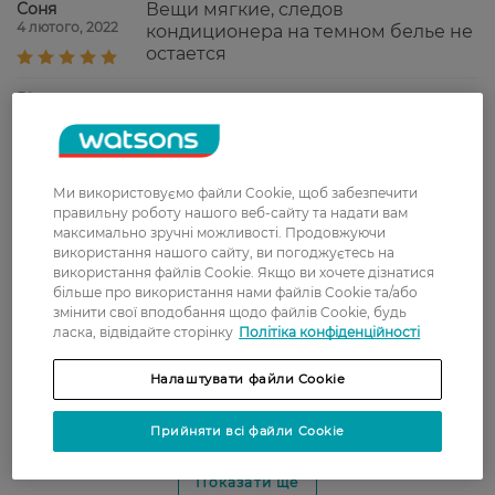
Соня
Вещи мягкие, следов
4 лютого, 2022
кондиционера на темном белье не
остается
Віта
Очень хороший запах, хорошо
19 січня, 2022
смягчает белье
Лариса
Хорошее средство, приятный
Ми використовуємо файли Cookie, щоб забезпечити
12 січня, 2022
запах, надолго хватает
правильну роботу нашого веб-сайту та надати вам
максимально зручні можливості. Продовжуючи
використання нашого сайту, ви погоджуєтесь на
використання файлів Cookie. Якщо ви хочете дізнатися
Тетяна
Очень приятный аромат, отлично
більше про використання нами файлів Cookie та/або
6 січня, 2022
смягчает
змінити свої вподобання щодо файлів Cookie, будь
ласка, відвідайте сторінку
Політіка конфіденційності
Лариса
Приятный запах, хорошо смягчает,
Налаштувати файли Cookie
30 грудня, 2021
не оставляет следов
Прийняти всі файли Cookie
Показати ще