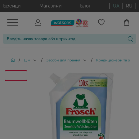
Бренди
Магазини
Блог
UA
RU
/
/
/
Дім
Засоби для прання
Кондиціонери та ополіс