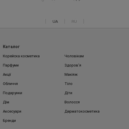
UA
RU
Каталог
Корейска косметика
Чоловікам
Парфуми
Здоров'я
Акції
Макіяж
Обличчя
Тіло
Подарунки
Діти
Дім
Волосся
Аксесуари
Дерматокосметика
Бренди