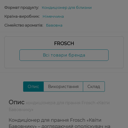
Формат продукту:
Кондиціонер для білизни
Країна-виробник:
Німеччина
Сімейство ароматів:
Бавовна
FROSCH
Всі товари бренда
Опис
Використання
Склад
Опис
кондиціонера для прання Frosch «Квіти
Бавовнику»
Кондиціонер для прання Frosch «Квіти
Бавовнику» – доглядаючий ополіскувач на