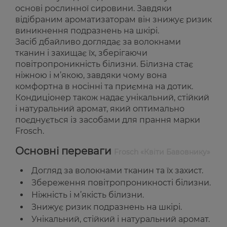
основі рослинної сировини. Завдяки
відібраним ароматизаторам він знижує ризик
виникнення подразнень на шкірі.
Засіб дбайливо доглядає за волокнами
тканин і захищає їх, зберігаючи
повітропроникність білизни. Білизна стає
ніжною і м’якою, завдяки чому вона
комфортна в носінні та приємна на дотик.
Кондиціонер також надає унікальний, стійкий
і натуральний аромат, який оптимально
поєднується із засобами для прання марки
Frosch.
Основні переваги
Frosch «Квіти Бавовнику»
Догляд за волокнами тканин та їх захист.
Збереження повітропроникності білизни.
Ніжність і м’якість білизни.
Знижує ризик подразнень на шкірі.
Унікальний, стійкий і натуральний аромат.