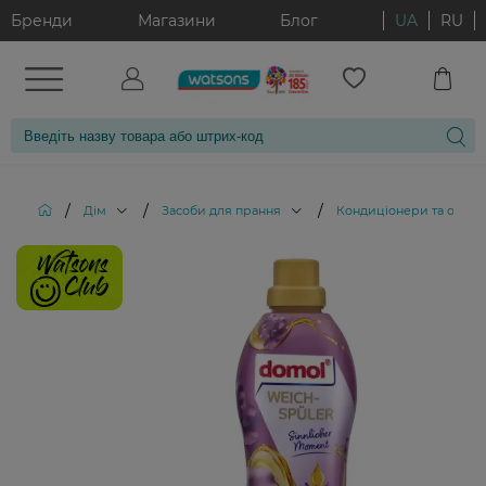
Бренди
Магазини
Блог
UA
RU
/
/
/
Дім
Засоби для прання
Кондиціонери та ополіс