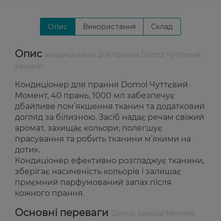
Опис
Використання
Склад
Опис
кондиціонера для прання Domol Чуттєвий
Момент
Кондиціонер для прання Domol Чуттєвий
Момент, 40 прань, 1000 мл забезпечує
дбайливе пом’якшення тканин та додатковий
догляд за білизною. Засіб надає речам свіжий
аромат, захищає кольори, полегшує
прасування та робить тканини м’якими на
дотик.
Кондиціонер ефективно розгладжує тканини,
зберігає насиченість кольорів і залишає
приємний парфумований запах після
кожного прання.
Основні переваги
Domol Sensual Moment