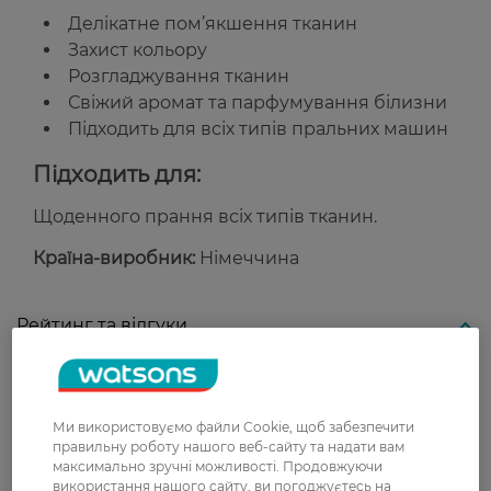
Делікатне пом’якшення тканин
Захист кольору
Розгладжування тканин
Свіжий аромат та парфумування білизни
Підходить для всіх типів пральних машин
Підходить для:
Щоденного прання всіх типів тканин.
Країна-виробник:
Німеччина
Рейтинг та відгуки
0
0 відгуків
Ми використовуємо файли Cookie, щоб забезпечити
правильну роботу нашого веб-сайту та надати вам
З 0 відгуків
максимально зручні можливості. Продовжуючи
використання нашого сайту, ви погоджуєтесь на