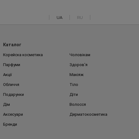
UA
RU
Каталог
Корейска косметика
Чоловікам
Парфуми
Здоров'я
Акції
Макіяж
Обличчя
Тіло
Подарунки
Діти
Дім
Волосся
Аксесуари
Дерматокосметика
Бренди